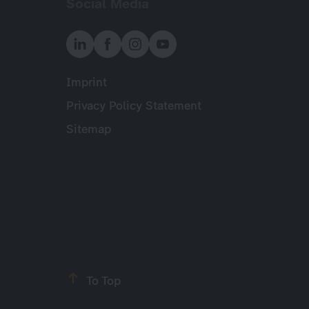
Social Media
Imprint
Meta
Privacy Policy Statement
Sitemap
To Top