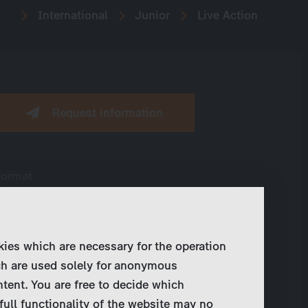
International
Junior
Live Action
Request information
Format
1×77’
Produced by
kies which are necessary for the operation
PV Pictures BV
ch are used solely for anonymous
Share
ntent. You are free to decide which
full functionality of the website may no