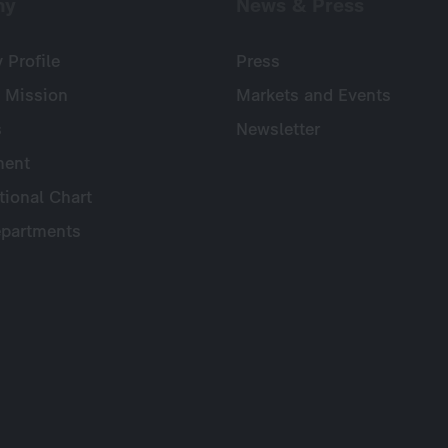
ny
News & Press
Profile
Press
 Mission
Markets and Events
s
Newsletter
ent
tional Chart
partments