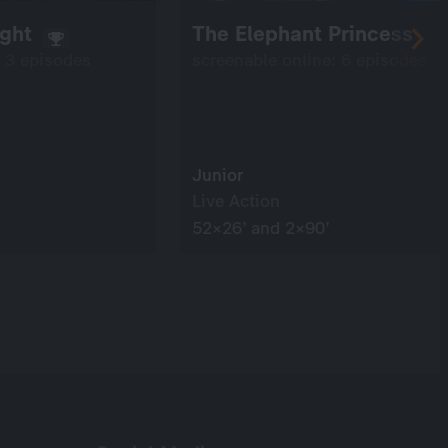
ight
The Elephant Princess
: 3 episodes
screenable online: 6 episodes
Junior
Live Action
52×26’ and 2×90’