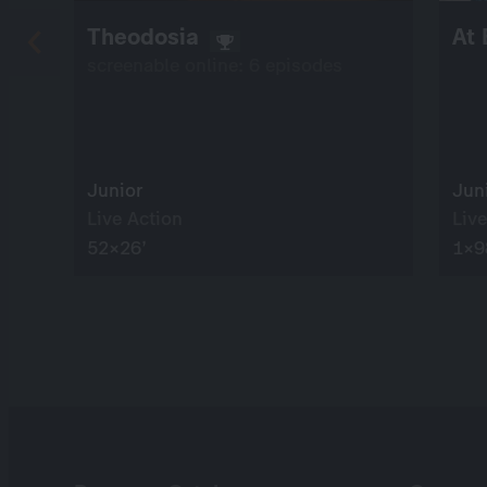
Theodosia
At 
screenable online: 6 episodes
Junior
Jun
Live Action
Live
52×26’
1×9