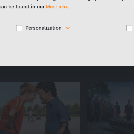
h auch auf.
 can be found in our
.
More info
Personalization
These cookies are used to display personalized
d
content matching your interests, for example job ads.