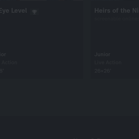
Eye Level
Heirs of the N
screenable online
ior
Junior
 Action
Live Action
8’
26×26’