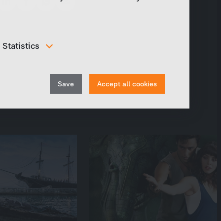
Statistics
In order to continuously improve our website, we
anonymously track data for statistical and analytical
Withdraw
purposes. With these cookies we can , for example,
Save
Accept all cookies
track the number of visits or the impact of specific
consent
pages of our web presence and therefore optimize our
content.