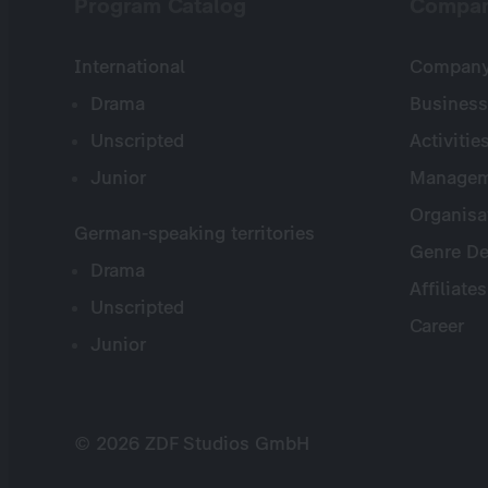
Program Catalog
Compa
International
Company 
Drama
Business
Unscripted
Activitie
Junior
Managem
Organisa
German-speaking territories
Genre De
Drama
Affiliates
Unscripted
Career
Junior
© 2026 ZDF Studios GmbH