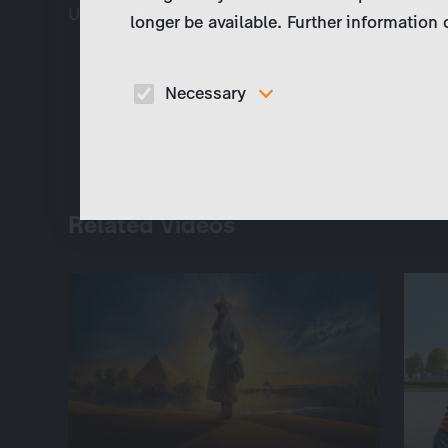
Und die Sache mit dem Stück fliegt nun natürlic
longer be available. Further information
Necessary
These cookies are necessary to run the core
functionalities of this website, e.g. security relate
functions.
Related Videos