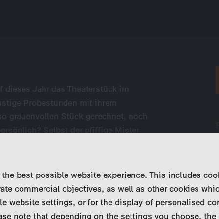
f dieses Jahr das Theaterstück im
lustige Probestunden mit ihrem
 so grauenvollen Stück gerechnet, noch
rsönlich? Selbst der pfiffige Mister
n, allerdings steht nirgendwo
fantasievoll erweitern darf. So gibt es
Nachmittage im Altenheim, über die sich
 the best possible website experience. This includes coo
eint jedoch Direktorin Dreus mit einer
ate commercial objectives, as well as other cookies whi
mt aus dem Erziehungsurlaub zurück und
le website settings, or for the display of personalised co
n. Für Tobias ist das eine Katastrophe.
ase note that depending on the settings you choose, the 