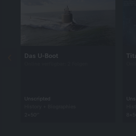
Das U-Boot
Tit
Online verfügbar: 2 Folgen
Onl
Unscripted
Uns
History + Biographies
His
2×50'’
8×5