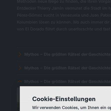
Methoden neue Wege zu finden, die ihren Vorgän
Entdecker Thierry Jamin vermutet die Stadt im 
Pérez-Gómez sucht in Venezuela und Juan Pablo 
Kolumbien lösen zu können. Wo auch immer dir 
von El Dorado führt durch unerforschte und fast
Mythos – Die größten Rätsel der Geschichte 
Mythos – Die größten Rätsel der Geschichte 
Mythos – Die größten Rätsel der Geschichte 
Myths have captivated
Cookie-Einstellungen
over unexplained phe
superhuman heroes. W
Wir verwenden Cookies, um Ihnen ein opt