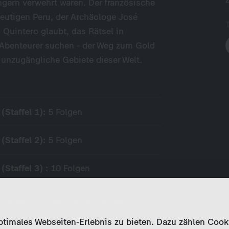
gern verwehrt waren. Der französische
heutigen Peru, der Archäologe José
Quintero glaubt, das Rätsel in
Abenteurer suchen - der Weg zum Gold
 unzugängliche Gebiete dieser Welt.
(Staffel 1):
5 Folgen
(Staffel 2):
5 Folgen
(Staffel 3) :
10 Folgen
 us for thousands of years. We puzzle
nomena, mysterious places, and
hat if the legends are more than just
imales Webseiten-Erlebnis zu bieten. Dazu zählen Cookies