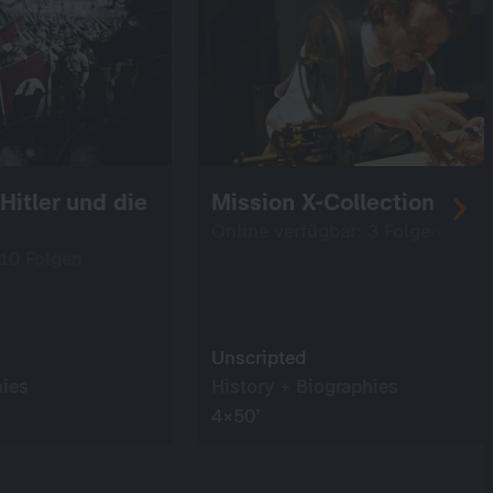
Hitler und die
Mission X-Collection
Online verfügbar: 3 Folgen
 10 Folgen
Unscripted
hies
History + Biographies
4×50’