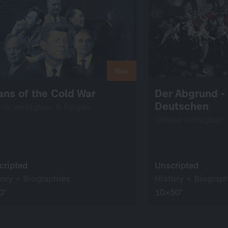
Neu
ans of the Cold War
Der Abgrund - 
Deutschen
ine verfügbar: 8 Folgen
Online verfügbar:
cripted
Unscripted
tory + Biographies
History + Biograp
0’
10×50’