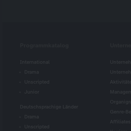
Programmkatalog
Untern
International
Unterneh
Drama
Unterne
Unscripted
Aktivität
Junior
Managem
Organig
Deutschsprachige Länder
Genre-Be
Drama
Affiliates
Unscripted