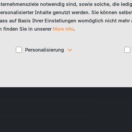
lobe,…
ternehmensziele notwendig sind, sowie solche, die ledig
ersonalisierter Inhalte genutzt werden. Sie können selbs
ss auf Basis Ihrer Einstellungen womöglich nicht mehr al
 finden Sie in unserer
.
More info
Personalisierung
Diese Cookies werden genutzt, um Ihnen
ise
personalisierte Inhalte, passend zu Ihren Interessen
anzuzeigen. Somit können wir Ihnen Angebote
präsentieren, die für Sie besonders relevant sind, z.B.
eh
Stellenanzeigen.