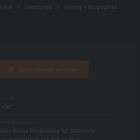
ional
Unscripted
History + Biographies
Informationen anfordern
Format
1×50’
Produktionsfirma
Story House Productions für ZDFinfo in
Zusammenarbeit mit ZDF Studios