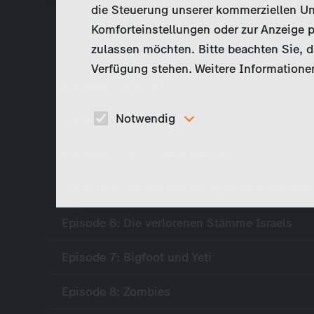
fiction? Across the g
die Steuerung unserer kommerziellen Un
Komforteinstellungen oder zur Anzeige p
zulassen möchten. Bitte beachten Sie, da
Episode 1: El Dorado
Verfügung stehen. Weitere Informationen
Episode 2: Kleopatra
Notwendig
Episode 3: Hexen
Diese Cookies sind für den Betrieb der Seite
Episode 4: Das Alexander-Grab
unbedingt notwendig und ermöglichen beispielswe
sicherheitsrelevante Funktionalitäten.
Episode 5: Die vergessene Pyramide von Giz
Episode 6: Die verlorenen Stämme Israels
Episode 7: Bigfoot und Yeti
Episode 8: Zombies