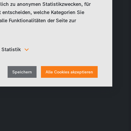
lich zu anonymen Statistikzwecken, für
t entscheiden, welche Kategorien Sie
le Funktionalitäten der Seite zur
Statistik
Um unser Angebot und unsere Webseite weiter zu
verbessern, erfassen wir anonymisierte Daten für
Withdraw
Statistiken und Analysen. Mithilfe dieser Cookies
Speichern
Alle Cookies akzeptieren
können wir beispielsweise die Besucherzahlen und den
consent
Effekt bestimmter Seiten unseres Web-Auftritts
ermitteln und unsere Inhalte optimieren.