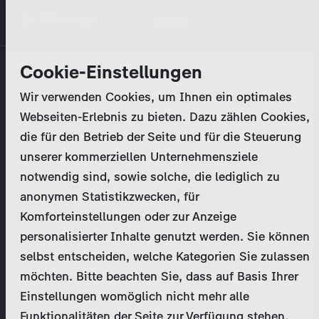
Direkt
MENÜ
zum
Inhalt
Unternehmen
Cookie-Einstellungen
Startseite
Wir verwenden Cookies, um Ihnen ein optimales
Aktivitäten
Aktivitäten
Webseiten-Erlebnis zu bieten. Dazu zählen Cookies,
Programmeinkauf
die für den Betrieb der Seite und für die Steuerung
Programmkatalog
unserer kommerziellen Unternehmensziele
notwendig sind, sowie solche, die lediglich zu
Programmeinkauf
Aktuelles
anonymen Statistikzwecken, für
Komforteinstellungen oder zur Anzeige
EN
Die Programmeinkäufer von ZDF Studios sind auf allen
personalisierter Inhalte genutzt werden. Sie können
wichtigen Film- und Fernsehmärkten der Welt präsent und
selbst entscheiden, welche Kategorien Sie zulassen
Registrieren
verhandeln die wirtschaftlichen Konditionen aller
möchten. Bitte beachten Sie, dass auf Basis Ihrer
Programmeinkäufe und Koproduktionen für das ZDF. Das
Einkaufsteam von ZDF Studios verfügt seit vielen Jahren über
Einstellungen womöglich nicht mehr alle
Login
beste Kontakte zu nationalen und internationalen
Funktionalitäten der Seite zur Verfügung stehen.