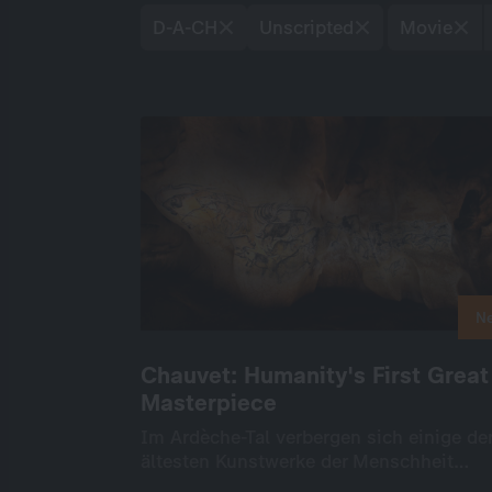
D-A-CH
Unscripted
Movie
N
N
Chauvet: Humanity's First Great
Chauvet: Humanity's First Great
Masterpiece
Masterpiece
Im Ardèche-Tal verbergen sich einige de
Im Ardèche-Tal verbergen sich einige de
ältesten Kunstwerke der Menschheit…
ältesten Kunstwerke der Menschheit…