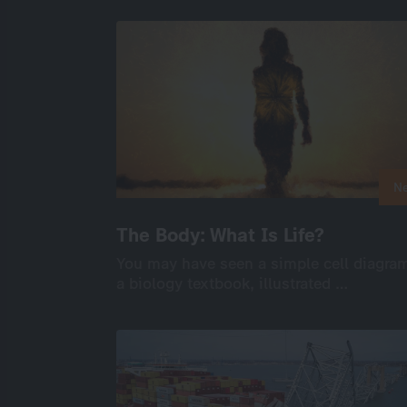
D-A-CH
Unscripted
History + Biographi
2×50’
Online verfügbar: 2 Folgen
N
N
The Body: What Is Life?
The Body: What Is Life?
You may have seen a simple cell diagram
You may have seen a simple cell diagram
a biology textbook, illustrated …
a biology textbook, illustrated …
International
Unscripted
3×50’
Online verfügbar: 3 Folgen