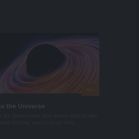
Neu
Neu
to the Universe
to the Universe
t die Menschheit zum ersten Mal zu den
t die Menschheit zum ersten Mal zu den
rnen blickte, wuchs unser Vers…
rnen blickte, wuchs unser Vers…
International
Unscripted
Science + Knowledge