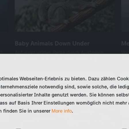
Baby Animals Down Under
Baby Animals Down Under
Me
Me
 2
 2
Auf einer wilden Reise durch Australien
Auf einer wilden Reise durch Australien
Von
Von
stellt „Baby Animals Down Under“ di…
stellt „Baby Animals Down Under“ di…
Tri
Tri
Science + Knowledge
International
Unscripted
Wildlife + Nature
6×50’
28
imales Webseiten-Erlebnis zu bieten. Dazu zählen Cookies
Online verfügbar: 6 Folgen
Onl
ternehmensziele notwendig sind, sowie solche, die ledig
ersonalisierter Inhalte genutzt werden. Sie können selbs
ss auf Basis Ihrer Einstellungen womöglich nicht mehr al
 finden Sie in unserer
.
More info