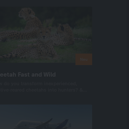
50’
ine verfügbar: 8 Folgen
Neu
Neu
eetah Fast and Wild
eetah Fast and Wild
 do you transform inexperienced,
 do you transform inexperienced,
tive-reared cheetahs into hunters? &…
tive-reared cheetahs into hunters? &…
ernational
Unscripted
Wildlife + Nature
50’
UHD