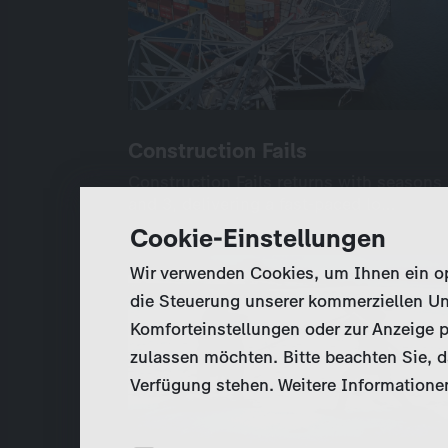
Construction Fails
Construction Fails
Construction Fails returns with seasons
Construction Fails returns with seasons
and 3, delivering a fast-paced lo…
and 3, delivering a fast-paced lo…
Cookie-Einstellungen
International
Unscripted
20×50’
Wir verwenden Cookies, um Ihnen ein opt
Online verfügbar: 20 Folgen
die Steuerung unserer kommerziellen Un
Komforteinstellungen oder zur Anzeige p
zulassen möchten. Bitte beachten Sie, da
Verfügung stehen. Weitere Informationen