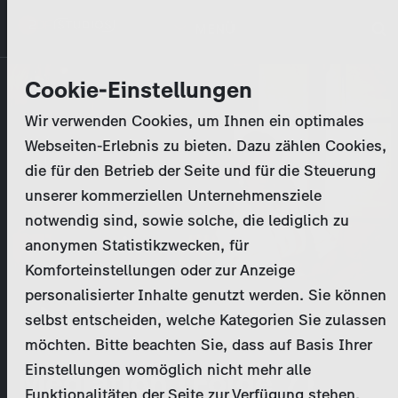
Direkt
MENÜ
zum
Inhalt
Unternehmen
Cookie-Einstellungen
Wir verwenden Cookies, um Ihnen ein optimales
Aktivitäten
Webseiten-Erlebnis zu bieten. Dazu zählen Cookies,
die für den Betrieb der Seite und für die Steuerung
Programmkatalog
unserer kommerziellen Unternehmensziele
notwendig sind, sowie solche, die lediglich zu
Aktuelles
anonymen Statistikzwecken, für
Komforteinstellungen oder zur Anzeige
EN
personalisierter Inhalte genutzt werden. Sie können
Folge ansehen
selbst entscheiden, welche Kategorien Sie zulassen
Registrieren
möchten. Bitte beachten Sie, dass auf Basis Ihrer
Einstellungen womöglich nicht mehr alle
Mediation (Folge 7)
Login
Funktionalitäten der Seite zur Verfügung stehen.