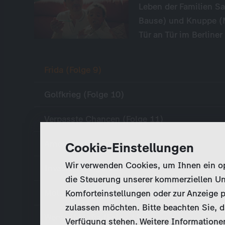
Leben der Familien S
Bause) und Knuppe (M
Tür an Tür im Berlin
Frida (Folge 9)
Golfkrieg (Folge 10)
Verpasste Chancen (Folge 11)
Amour Fou (Folge 12)
Cookie-Einstellungen
Wir verwenden Cookies, um Ihnen ein opt
Invasion (Folge 13)
die Steuerung unserer kommerziellen Un
Meta (Folge 14)
Komforteinstellungen oder zur Anzeige p
zulassen möchten. Bitte beachten Sie, da
Werwolf-Mafia (Folge 15)
Verfügung stehen. Weitere Informationen