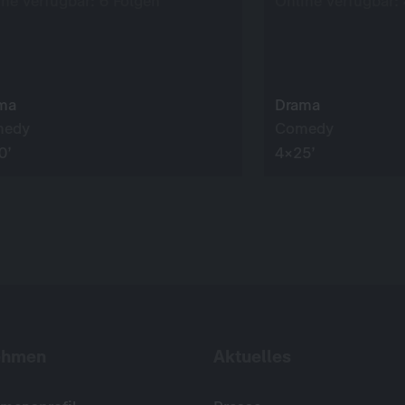
ine verfügbar: 6 Folgen
Online verfügbar:
ma
Drama
medy
Comedy
0’
4×25’
ehmen
Aktuelles