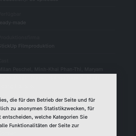
Verfügbar
ready-made
Produktionsfirma
StickUp Filmproduktion
Cast
Milan Peschel, Minh-Khai Phan-Thi, Maryam
Zaree, Benito Bause, Helena Yousefi, Minh
Hoang Ha, a. o.
, die für den Betrieb der Seite und für
Produktionsjahr
lich zu anonymen Statistikzwecken, für
2022 - present
t entscheiden, welche Kategorien Sie
Originalsprache
le Funktionalitäten der Seite zur
German