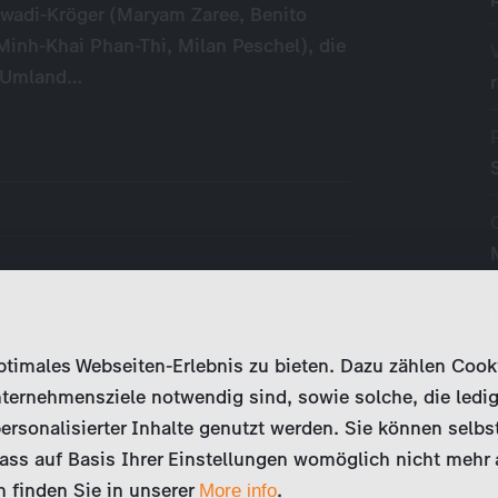
awadi-Kröger (Maryam Zaree, Benito
inh-Khai Phan-Thi, Milan Peschel), die
er Umland…
imales Webseiten-Erlebnis zu bieten. Dazu zählen Cookies
ternehmensziele notwendig sind, sowie solche, die ledig
ersonalisierter Inhalte genutzt werden. Sie können selbs
ss auf Basis Ihrer Einstellungen womöglich nicht mehr al
 finden Sie in unserer
.
More info