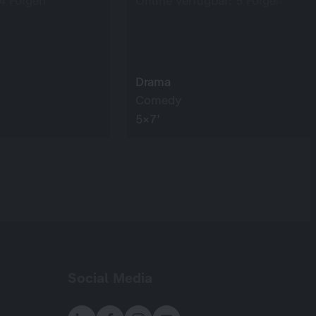
 4 Folgen
Online verfügbar: 5 Folgen
Drama
Comedy
5×7’
Social Media