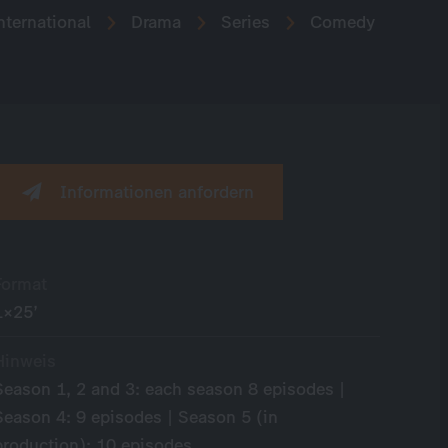
nternational
Drama
Series
Comedy
Informationen anfordern
Format
1×25’
Hinweis
Season 1, 2 and 3: each season 8 episodes |
Season 4: 9 episodes | Season 5 (in
production): 10 episodes