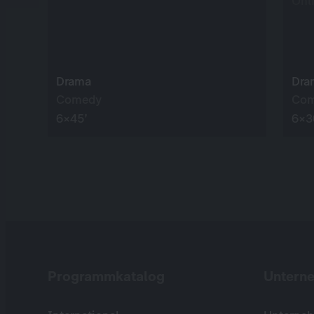
Onl
Drama
Dra
Comedy
Co
6×45’
6×3
Programmkatalog
Untern