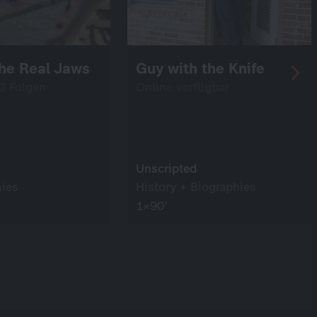
The Real Jaws
Guy with the Knife
 3 Folgen
Online verfügbar
Unscripted
hies
History + Biographies
1×90’