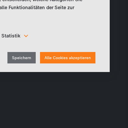
le Funktionalitäten der Seite zur
Statistik
Um unser Angebot und unsere Webseite weiter zu
verbessern, erfassen wir anonymisierte Daten für
Withdraw
Statistiken und Analysen. Mithilfe dieser Cookies
Speichern
Alle Cookies akzeptieren
können wir beispielsweise die Besucherzahlen und den
consent
Effekt bestimmter Seiten unseres Web-Auftritts
ermitteln und unsere Inhalte optimieren.