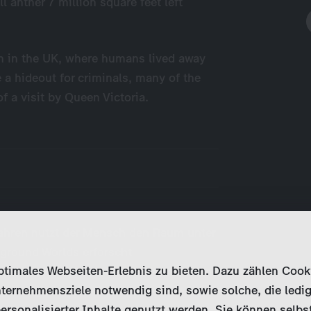
l anther 7 million square feet left
n in the UK, where humans lived away
a hideout for criminals, many of the
f a visit by Queen Victoria.
ahren nutzt der Mensch den Raum unter
ground Worlds erforscht
imales Webseiten-Erlebnis zu bieten. Dazu zählen Cookies
 und enthüllt ihre Geschichten, die in
ternehmensziele notwendig sind, sowie solche, die ledig
rgen liegen…
ersonalisierter Inhalte genutzt werden. Sie können selbs