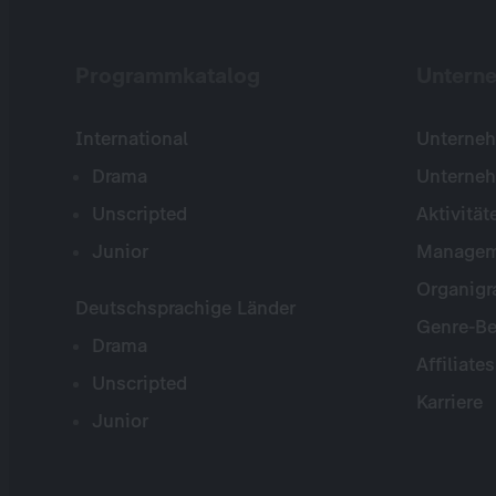
Programmkatalog
Untern
International
Unterneh
Drama
Unterne
Unscripted
Aktivität
Junior
Managem
Organig
Deutschsprachige Länder
Genre-Be
Drama
Affiliates
Unscripted
Karriere
Junior