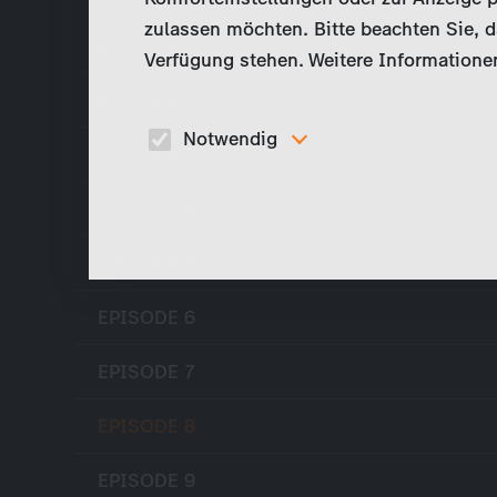
zulassen möchten. Bitte beachten Sie, da
EPISODE 1
Verfügung stehen. Weitere Informationen
EPISODE 2
Notwendig
EPISODE 3
Diese Cookies sind für den Betrieb der Seite
unbedingt notwendig und ermöglichen beispielswe
EPISODE 4
sicherheitsrelevante Funktionalitäten.
EPISODE 5
EPISODE 6
EPISODE 7
EPISODE 8
EPISODE 9