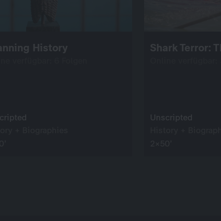
nning History
Shark Terror: 
ine verfügbar: 6 Folgen
Online verfügbar:
cripted
Unscripted
tory + Biographies
History + Biograp
0’
2×50’