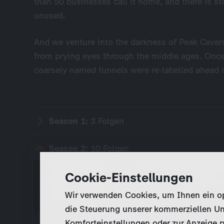
than 50 businesses call it home, and there is stil
unused.
And we venture into the darkness of Peak Caver
from prying eyes through the middle ages. Once 
coarsely named tunnels were re-labelled ahead o
Season 1:
3 Folgen
Season 2:
10 Folgen
Seit Tausenden von J
Cookie-Einstellungen
unseren Füßen. Under
Wir verwenden Cookies, um Ihnen ein opt
außergewöhnliche Orte
die Steuerung unserer kommerziellen Un
der Dunkelheit verbo
Komforteinstellungen oder zur Anzeige p