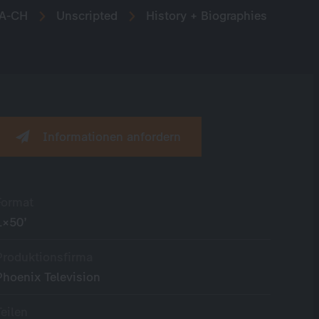
A-CH
Unscripted
History + Biographies
Informationen anfordern
Format
1×50’
Produktionsfirma
Phoenix Television
Teilen