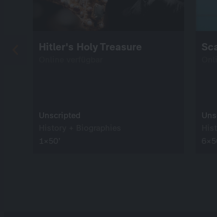
Hitler's Holy Treasure
Sca
Online verfügbar
Onl
Unscripted
Uns
History + Biographies
His
1×50’
6×5