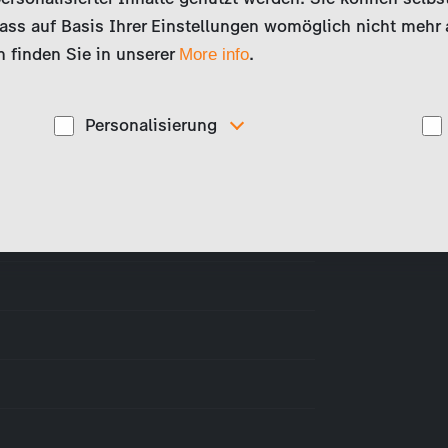
ss auf Basis Ihrer Einstellungen womöglich nicht mehr al
 finden Sie in unserer
.
More info
Personalisierung
Diese Cookies werden genutzt, um Ihnen
ise
personalisierte Inhalte, passend zu Ihren Interessen
anzuzeigen. Somit können wir Ihnen Angebote
präsentieren, die für Sie besonders relevant sind, z.B.
Stellenanzeigen.