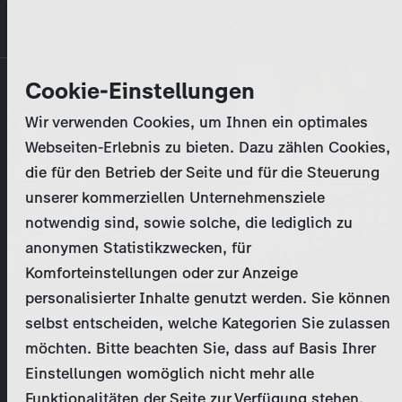
Direkt
MENÜ
zum
Inhalt
Unternehmen
Cookie-Einstellungen
Wir verwenden Cookies, um Ihnen ein optimales
Aktivitäten
Webseiten-Erlebnis zu bieten. Dazu zählen Cookies,
die für den Betrieb der Seite und für die Steuerung
Programmkatalog
unserer kommerziellen Unternehmensziele
notwendig sind, sowie solche, die lediglich zu
Aktuelles
anonymen Statistikzwecken, für
Komforteinstellungen oder zur Anzeige
EN
personalisierter Inhalte genutzt werden. Sie können
Trailer ansehen
selbst entscheiden, welche Kategorien Sie zulassen
Registrieren
möchten. Bitte beachten Sie, dass auf Basis Ihrer
Programm ansehen
Einstellungen womöglich nicht mehr alle
Login
Funktionalitäten der Seite zur Verfügung stehen.