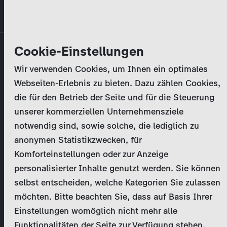
Direkt
MENÜ
zum
Inhalt
Unternehmen
Cookie-Einstellungen
Wir verwenden Cookies, um Ihnen ein optimales
Aktivitäten
Webseiten-Erlebnis zu bieten. Dazu zählen Cookies,
die für den Betrieb der Seite und für die Steuerung
Programmkatalog
unserer kommerziellen Unternehmensziele
notwendig sind, sowie solche, die lediglich zu
Aktuelles
anonymen Statistikzwecken, für
Komforteinstellungen oder zur Anzeige
EN
personalisierter Inhalte genutzt werden. Sie können
Trailer ansehen
selbst entscheiden, welche Kategorien Sie zulassen
Registrieren
möchten. Bitte beachten Sie, dass auf Basis Ihrer
Folge ansehen
Einstellungen womöglich nicht mehr alle
Login
Funktionalitäten der Seite zur Verfügung stehen.