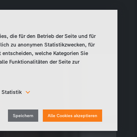
, die für den Betrieb der Seite und für
lich zu anonymen Statistikzwecken, für
t entscheiden, welche Kategorien Sie
le Funktionalitäten der Seite zur
Statistik
Um unser Angebot und unsere Webseite weiter zu
verbessern, erfassen wir anonymisierte Daten für
Withdraw
Statistiken und Analysen. Mithilfe dieser Cookies
Speichern
Alle Cookies akzeptieren
können wir beispielsweise die Besucherzahlen und den
consent
Effekt bestimmter Seiten unseres Web-Auftritts
ermitteln und unsere Inhalte optimieren.