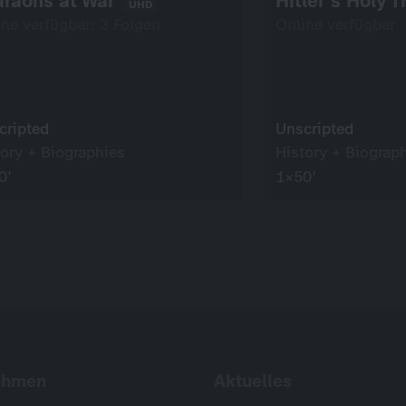
raohs at War
Hitler's Holy 
UHD
ine verfügbar: 3 Folgen
Online verfügbar
cripted
Unscripted
tory + Biographies
History + Biograp
0’
1×50’
ehmen
Aktuelles