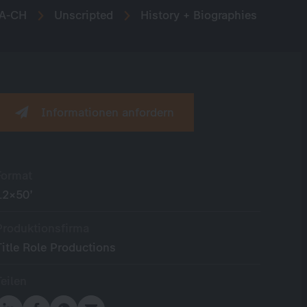
A-CH
Unscripted
History + Biographies
Informationen anfordern
Format
12×50’
Produktionsfirma
Title Role Productions
Teilen