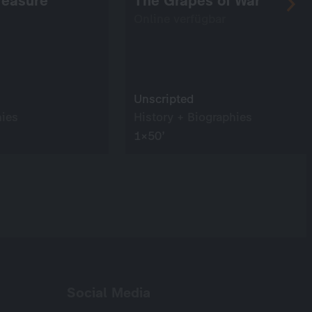
Treasure
The Grapes of War
Online verfügbar
Unscripted
hies
History + Biographies
1×50’
Social Media