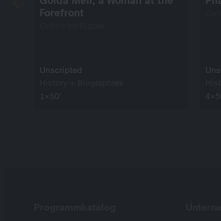
Golda Meir, a Woman at the
Pha
Forefront
Onl
Online verfügbar
Unscripted
Uns
History + Biographies
His
1×50’
4×5
Programmkatalog
Untern