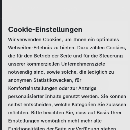
Direkt
MENÜ
zum
Inhalt
Unternehmen
Cookie-Einstellungen
Wir verwenden Cookies, um Ihnen ein optimales
Aktivitäten
Webseiten-Erlebnis zu bieten. Dazu zählen Cookies,
die für den Betrieb der Seite und für die Steuerung
Programmkatalog
unserer kommerziellen Unternehmensziele
notwendig sind, sowie solche, die lediglich zu
Aktuelles
anonymen Statistikzwecken, für
Komforteinstellungen oder zur Anzeige
EN
personalisierter Inhalte genutzt werden. Sie können
Trailer ansehen
selbst entscheiden, welche Kategorien Sie zulassen
Registrieren
möchten. Bitte beachten Sie, dass auf Basis Ihrer
Folge ansehen
Einstellungen womöglich nicht mehr alle
Login
Funktionalitäten der Seite zur Verfügung stehen.