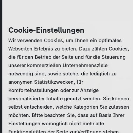
Direkt
MENÜ
zum
Inhalt
Unternehmen
Cookie-Einstellungen
Wir verwenden Cookies, um Ihnen ein optimales
Aktivitäten
Webseiten-Erlebnis zu bieten. Dazu zählen Cookies,
die für den Betrieb der Seite und für die Steuerung
Programmkatalog
unserer kommerziellen Unternehmensziele
notwendig sind, sowie solche, die lediglich zu
Aktuelles
anonymen Statistikzwecken, für
Komforteinstellungen oder zur Anzeige
EN
personalisierter Inhalte genutzt werden. Sie können
Trailer ansehen
selbst entscheiden, welche Kategorien Sie zulassen
Registrieren
möchten. Bitte beachten Sie, dass auf Basis Ihrer
Folge ansehen
Einstellungen womöglich nicht mehr alle
Login
Funktionalitäten der Seite zur Verfügung stehen.