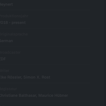
Heynert
Produktionsjahr
2018 - present
Originalsprache
German
Broadcaster
ZDF
Writer
Elke Rössler, Simon X. Rost
Regisseur
Christiane Balthasar, Maurice Hübner