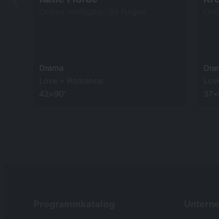
Online verfügbar: 39 Folgen
Onl
Drama
Dra
Love + Romance
Lov
42×90’
37×
Programmkatalog
Untern