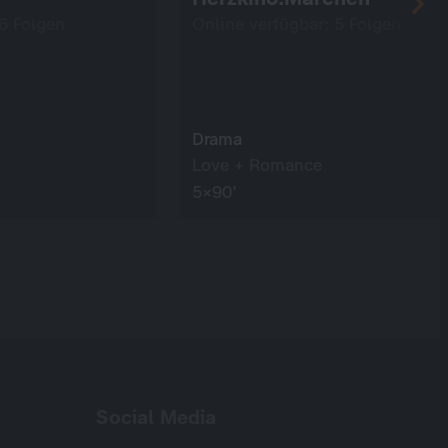
 6 Folgen
Online verfügbar: 5 Folgen
Drama
Love + Romance
5×90’
Social Media