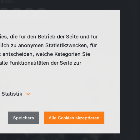
Teilen
, die für den Betrieb der Seite und für
lich zu anonymen Statistikzwecken, für
t entscheiden, welche Kategorien Sie
le Funktionalitäten der Seite zur
Statistik
Um unser Angebot und unsere Webseite weiter zu
verbessern, erfassen wir anonymisierte Daten für
Withdraw
Statistiken und Analysen. Mithilfe dieser Cookies
Speichern
Alle Cookies akzeptieren
können wir beispielsweise die Besucherzahlen und den
consent
Effekt bestimmter Seiten unseres Web-Auftritts
ermitteln und unsere Inhalte optimieren.