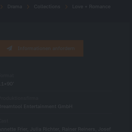
Drama
Collections
Love + Romance
Informationen anfordern
Format
11×90’
Produktionsfirma
Dreamtool Entertainment GmbH
Cast
Annette Frier, Julia Richter, Rainer Reiners, Josef