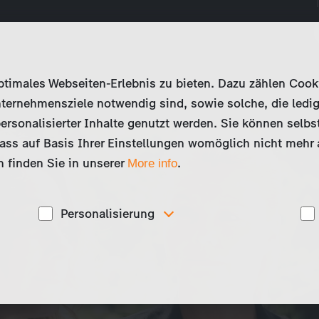
imales Webseiten-Erlebnis zu bieten. Dazu zählen Cookies
ternehmensziele notwendig sind, sowie solche, die ledig
ersonalisierter Inhalte genutzt werden. Sie können selbs
ss auf Basis Ihrer Einstellungen womöglich nicht mehr al
 finden Sie in unserer
.
More info
Personalisierung
Diese Cookies werden genutzt, um Ihnen
ise
personalisierte Inhalte, passend zu Ihren Interessen
anzuzeigen. Somit können wir Ihnen Angebote
präsentieren, die für Sie besonders relevant sind, z.B.
Stellenanzeigen.