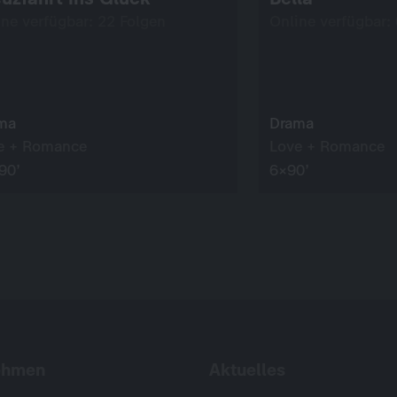
ine verfügbar: 22 Folgen
Online verfügbar:
ma
Drama
e + Romance
Love + Romance
90’
6×90’
ehmen
Aktuelles