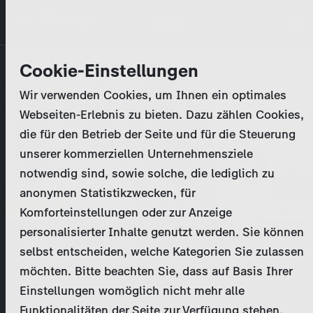
Direkt
MENÜ
zum
Inhalt
Unternehmen
Cookie-Einstellungen
Wir verwenden Cookies, um Ihnen ein optimales
Aktivitäten
Webseiten-Erlebnis zu bieten. Dazu zählen Cookies,
die für den Betrieb der Seite und für die Steuerung
Programmkatalog
unserer kommerziellen Unternehmensziele
notwendig sind, sowie solche, die lediglich zu
Aktuelles
anonymen Statistikzwecken, für
Komforteinstellungen oder zur Anzeige
EN
personalisierter Inhalte genutzt werden. Sie können
Trailer ansehen
selbst entscheiden, welche Kategorien Sie zulassen
Registrieren
möchten. Bitte beachten Sie, dass auf Basis Ihrer
Folge ansehen
Einstellungen womöglich nicht mehr alle
Login
Funktionalitäten der Seite zur Verfügung stehen.