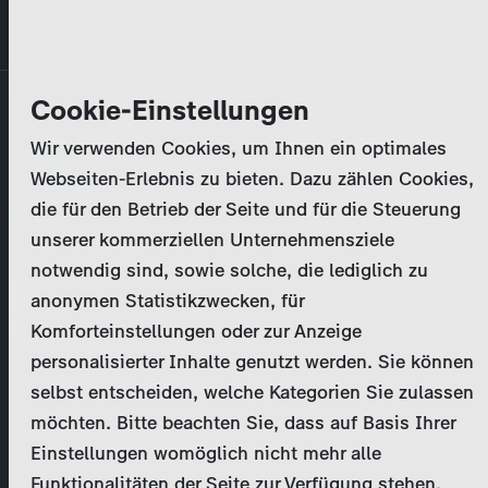
Direkt
MENÜ
zum
Inhalt
Unternehmen
Cookie-Einstellungen
Wir verwenden Cookies, um Ihnen ein optimales
Aktivitäten
Webseiten-Erlebnis zu bieten. Dazu zählen Cookies,
die für den Betrieb der Seite und für die Steuerung
Programmkatalog
unserer kommerziellen Unternehmensziele
notwendig sind, sowie solche, die lediglich zu
Aktuelles
anonymen Statistikzwecken, für
Komforteinstellungen oder zur Anzeige
EN
personalisierter Inhalte genutzt werden. Sie können
Trailer ansehen
selbst entscheiden, welche Kategorien Sie zulassen
Registrieren
möchten. Bitte beachten Sie, dass auf Basis Ihrer
Folge ansehen
Einstellungen womöglich nicht mehr alle
Login
Funktionalitäten der Seite zur Verfügung stehen.