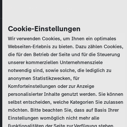
Direkt
MENÜ
zum
Inhalt
Primary
Unternehmen
Cookie-Einstellungen
Anmelden
Passwort zurücksetzen
tabs
Wir verwenden Cookies, um Ihnen ein optimales
Aktivitäten
Webseiten-Erlebnis zu bieten. Dazu zählen Cookies,
Bitte geben Sie Ihre
Zugangsdaten
ein.
die für den Betrieb der Seite und für die Steuerung
Programmkatalog
Bei weiteren Fragen kontaktieren Sie uns bitte
unserer kommerziellen Unternehmensziele
unter
marketing@zdf-studios.com
. Danke für Ihr
notwendig sind, sowie solche, die lediglich zu
Aktuelles
Interesse!
anonymen Statistikzwecken, für
Komforteinstellungen oder zur Anzeige
EN
personalisierter Inhalte genutzt werden. Sie können
E-Mail
selbst entscheiden, welche Kategorien Sie zulassen
Registrieren
möchten. Bitte beachten Sie, dass auf Basis Ihrer
Einstellungen womöglich nicht mehr alle
Passwort
Login
Funktionalitäten der Seite zur Verfügung stehen.