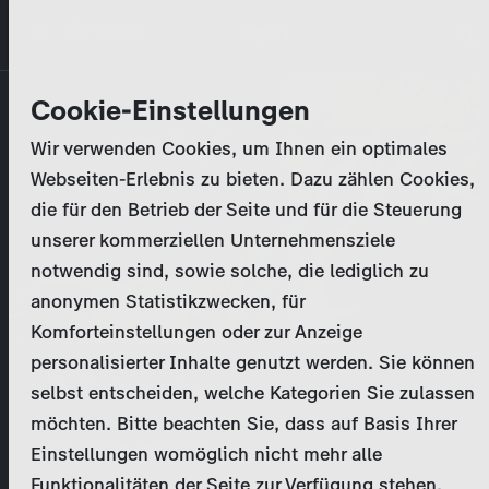
Direkt
MENÜ
zum
Inhalt
Unternehmen
Cookie-Einstellungen
Wir verwenden Cookies, um Ihnen ein optimales
Aktivitäten
Webseiten-Erlebnis zu bieten. Dazu zählen Cookies,
die für den Betrieb der Seite und für die Steuerung
Programmkatalog
unserer kommerziellen Unternehmensziele
notwendig sind, sowie solche, die lediglich zu
Aktuelles
anonymen Statistikzwecken, für
Komforteinstellungen oder zur Anzeige
EN
personalisierter Inhalte genutzt werden. Sie können
Trailer ansehen
selbst entscheiden, welche Kategorien Sie zulassen
Registrieren
möchten. Bitte beachten Sie, dass auf Basis Ihrer
Folge ansehen
Einstellungen womöglich nicht mehr alle
Login
Funktionalitäten der Seite zur Verfügung stehen.