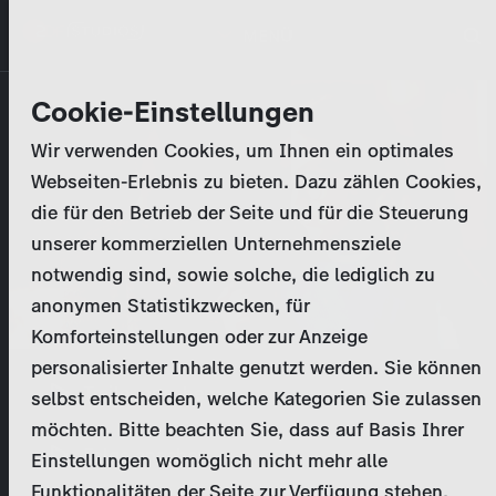
Direkt
MENÜ
zum
Inhalt
Unternehmen
Cookie-Einstellungen
Wir verwenden Cookies, um Ihnen ein optimales
Aktivitäten
Webseiten-Erlebnis zu bieten. Dazu zählen Cookies,
die für den Betrieb der Seite und für die Steuerung
Programmkatalog
unserer kommerziellen Unternehmensziele
notwendig sind, sowie solche, die lediglich zu
Aktuelles
anonymen Statistikzwecken, für
Komforteinstellungen oder zur Anzeige
EN
personalisierter Inhalte genutzt werden. Sie können
Trailer ansehen
selbst entscheiden, welche Kategorien Sie zulassen
Registrieren
möchten. Bitte beachten Sie, dass auf Basis Ihrer
Folge ansehen
Einstellungen womöglich nicht mehr alle
Login
Funktionalitäten der Seite zur Verfügung stehen.