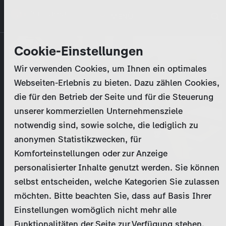
Direkt
MENÜ
zum
Inhalt
Unternehmen
Cookie-Einstellungen
Wir verwenden Cookies, um Ihnen ein optimales
Aktivitäten
Webseiten-Erlebnis zu bieten. Dazu zählen Cookies,
die für den Betrieb der Seite und für die Steuerung
Programmkatalog
unserer kommerziellen Unternehmensziele
notwendig sind, sowie solche, die lediglich zu
Aktuelles
anonymen Statistikzwecken, für
Komforteinstellungen oder zur Anzeige
EN
personalisierter Inhalte genutzt werden. Sie können
Trailer ansehen
selbst entscheiden, welche Kategorien Sie zulassen
Registrieren
möchten. Bitte beachten Sie, dass auf Basis Ihrer
Einstellungen womöglich nicht mehr alle
Eine lausige Hexe
Login
Funktionalitäten der Seite zur Verfügung stehen.