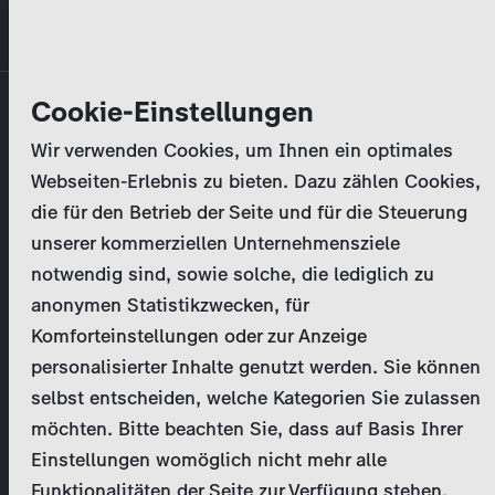
Direkt
MENÜ
zum
Inhalt
Unternehmen
Cookie-Einstellungen
Wir verwenden Cookies, um Ihnen ein optimales
Aktivitäten
Webseiten-Erlebnis zu bieten. Dazu zählen Cookies,
die für den Betrieb der Seite und für die Steuerung
Programmkatalog
unserer kommerziellen Unternehmensziele
notwendig sind, sowie solche, die lediglich zu
Aktuelles
anonymen Statistikzwecken, für
Komforteinstellungen oder zur Anzeige
EN
personalisierter Inhalte genutzt werden. Sie können
Trailer ansehen
selbst entscheiden, welche Kategorien Sie zulassen
Registrieren
möchten. Bitte beachten Sie, dass auf Basis Ihrer
Folge ansehen
Einstellungen womöglich nicht mehr alle
Login
Funktionalitäten der Seite zur Verfügung stehen.