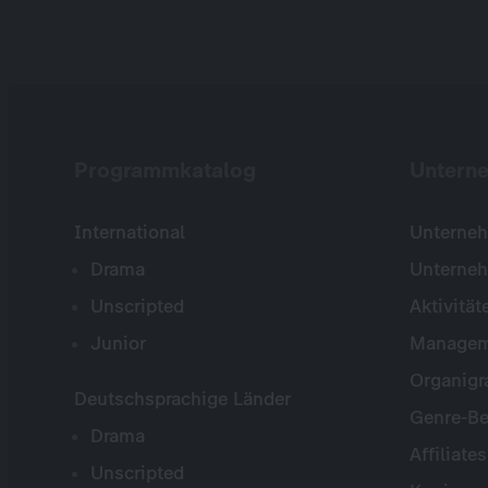
Programmkatalog
Untern
International
Unterneh
Drama
Unterne
Unscripted
Aktivität
Junior
Managem
Organig
Deutschsprachige Länder
Genre-Be
Drama
Affiliates
Unscripted