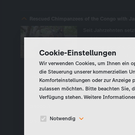
Rescued Chimpanzees of the Congo with Jan
Seit Jahrzehnten setzt
und Umweltaktivistin
Schimpansen ein. Sie 
Cookie-Einstellungen
agierendes Institut, 
Wir verwenden Cookies, um Ihnen ein opt
die Steuerung unserer kommerziellen Un
Episode 1
Komforteinstellungen oder zur Anzeige p
zulassen möchten. Bitte beachten Sie, da
Episode 2
Verfügung stehen. Weitere Informationen
Episode 3
Notwendig
Episode 4
Diese Cookies sind für den Betrieb der Seite
unbedingt notwendig und ermöglichen beispielswe