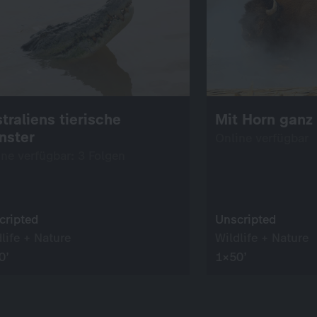
traliens tierische
Mit Horn ganz
nster
Online verfügbar
ine verfügbar: 3 Folgen
cripted
Unscripted
life + Nature
Wildlife + Nature
0’
1×50’