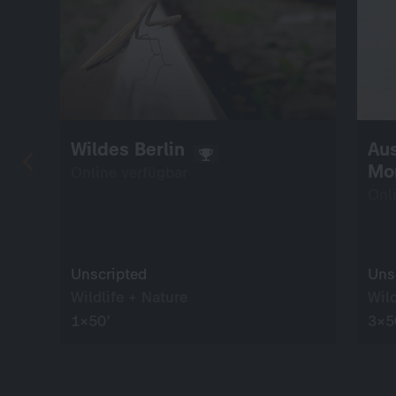
Wildes Berlin
Aus
Mo
Online verfügbar
Onl
Unscripted
Uns
Wildlife + Nature
Wild
1×50’
3×5