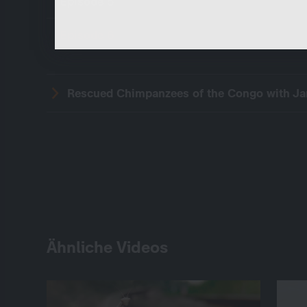
Episode 5
sicherheitsrelevante Funktionalitäten.
Episode 6
Rescued Chimpanzees of the Congo with Jan
Ähnliche Videos