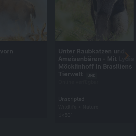
 vorn
Unter Raubkatzen und
Ameisenbären - Mit Lydia
Möcklinhoff in Brasiliens
Tierwelt
UHD
Online verfügbar
Unscripted
Wildlife + Nature
1×50’