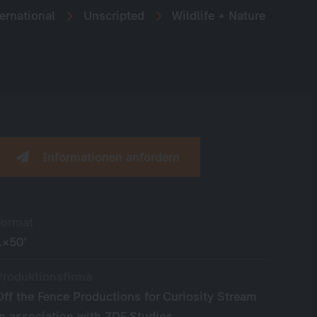
ernational
Unscripted
Wildlife + Nature
Informationen anfordern
Format
1×50’
Produktionsfirma
Off the Fence Productions for Curiosity Stream
in association with ZDF Studios