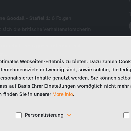
e Goodall - Staffel 1:
6 Folgen
 sich die britische Verhaltensforscherin
 Jane Goodall für den Schutz von
unterhält ein eigenes international
das…
imales Webseiten-Erlebnis zu bieten. Dazu zählen Cookies
ternehmensziele notwendig sind, sowie solche, die ledig
ersonalisierter Inhalte genutzt werden. Sie können selbs
ss auf Basis Ihrer Einstellungen womöglich nicht mehr al
 finden Sie in unserer
.
More info
Personalisierung
Diese Cookies werden genutzt, um Ihnen
ise
personalisierte Inhalte, passend zu Ihren Interessen