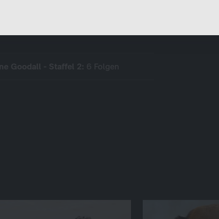
anzuzeigen. Somit können wir Ihnen Angebote
präsentieren, die für Sie besonders relevant sind, z.B.
Stellenanzeigen.
e Goodall - Staffel 2:
6 Folgen