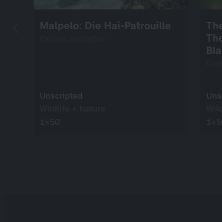
Malpelo: Die Hai-Patrouille
The
The
Online verfügbar
Bla
Onl
Unscripted
Uns
Wildlife + Nature
Wild
1×50’
1×5