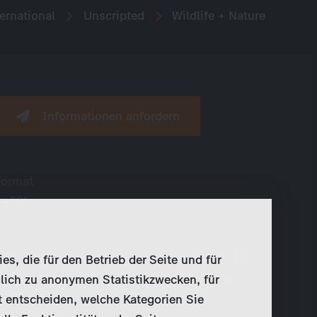
ernational
Unscripted
Wildlife + Nature
Informationen anfordern
Format
1×50’
Produktionsfirma
Grand Passage Media Inc. / Vector Project Inc.
, die für den Betrieb der Seite und für
in association with Canadian Broadcasting
lich zu anonymen Statistikzwecken, für
Corporation
t entscheiden, welche Kategorien Sie