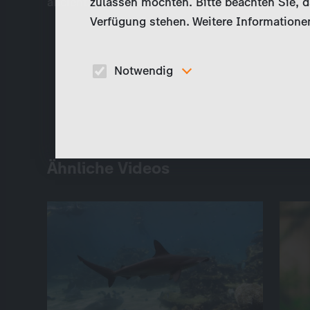
ancient, evolving adversary, or if learning to live
zulassen möchten. Bitte beachten Sie, da
Verfügung stehen. Weitere Informationen
Notwendig
Diese Cookies sind für den Betrieb der Seite
unbedingt notwendig und ermöglichen beispielswe
sicherheitsrelevante Funktionalitäten.
Ähnliche Videos