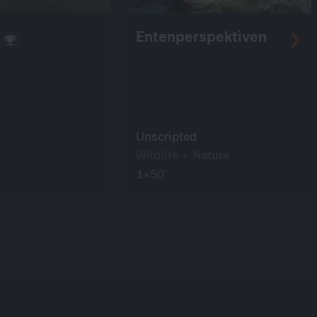
Entenperspektiven
Unscripted
Wildlife + Nature
1×50’