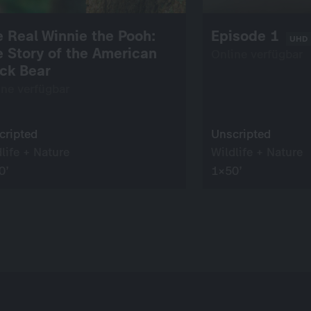
 Real Winnie the Pooh:
Episode 1
UHD
 Story of the American
Online verfügbar
ck Bear
ine verfügbar
cripted
Unscripted
life + Nature
Wildlife + Nature
0’
1×50’