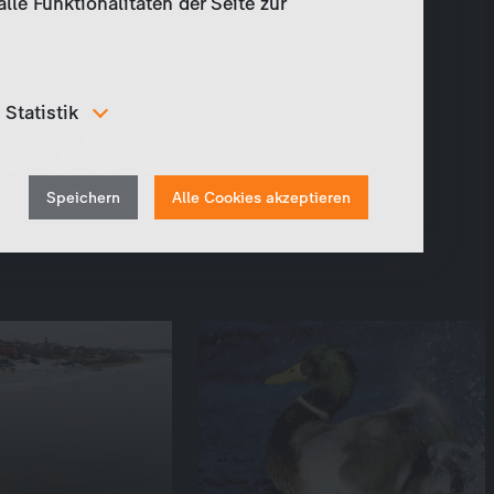
le Funktionalitäten der Seite zur
Cast
mosquito
Teilen
Statistik
Um unser Angebot und unsere Webseite weiter zu
verbessern, erfassen wir anonymisierte Daten für
Withdraw
Statistiken und Analysen. Mithilfe dieser Cookies
Speichern
Alle Cookies akzeptieren
können wir beispielsweise die Besucherzahlen und den
consent
Effekt bestimmter Seiten unseres Web-Auftritts
ermitteln und unsere Inhalte optimieren.