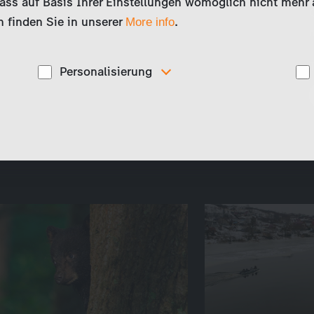
 with it is the only path forward.
ss auf Basis Ihrer Einstellungen womöglich nicht mehr al
 finden Sie in unserer
.
More info
Personalisierung
Diese Cookies werden genutzt, um Ihnen
ise
personalisierte Inhalte, passend zu Ihren Interessen
anzuzeigen. Somit können wir Ihnen Angebote
präsentieren, die für Sie besonders relevant sind, z.B.
Stellenanzeigen.