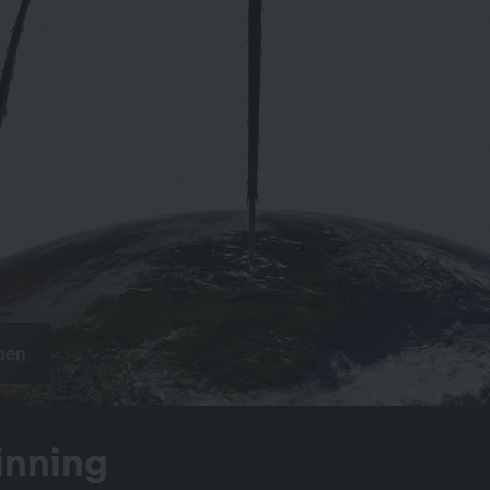
hen
inning