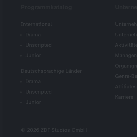
Programmkatalog
Untern
International
Unterneh
Drama
Unterne
Unscripted
Aktivität
Junior
Managem
Organig
Deutschsprachige Länder
Genre-Be
Drama
Affiliates
Unscripted
Karriere
Junior
© 2026 ZDF Studios GmbH