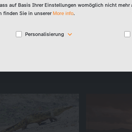
ture: seals and spoonbills, red and
ss auf Basis Ihrer Einstellungen womöglich nicht mehr al
rs. And all of this is in one of the
 finden Sie in unserer
.
More info
Personalisierung
Diese Cookies werden genutzt, um Ihnen
ise
personalisierte Inhalte, passend zu Ihren Interessen
anzuzeigen. Somit können wir Ihnen Angebote
präsentieren, die für Sie besonders relevant sind, z.B.
Stellenanzeigen.