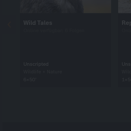
Wild Tales
Rep
Online verfügbar: 6 Folgen
Onl
Unscripted
Uns
Wildlife + Nature
Wild
6×50’
1×5