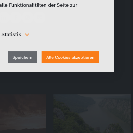
le Funktionalitäten der Seite zur
Teilen
Statistik
Um unser Angebot und unsere Webseite weiter zu
verbessern, erfassen wir anonymisierte Daten für
Withdraw
Statistiken und Analysen. Mithilfe dieser Cookies
Speichern
Alle Cookies akzeptieren
können wir beispielsweise die Besucherzahlen und den
consent
Effekt bestimmter Seiten unseres Web-Auftritts
ermitteln und unsere Inhalte optimieren.