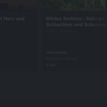
it Herz und
Wildes Serbien - Störche,
Schluchten und Schakale
Online verfügbar
Unscripted
Wildlife + Nature
1×50’