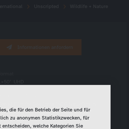
ernational
Unscripted
Wildlife + Nature
Informationen anfordern
Format
1×50’ UHD
Produktionsfirma
Denali Film for Doclights/NDR Naturfilm in
, die für den Betrieb der Seite und für
association with WDR, ORF, NDR and ZDF
lich zu anonymen Statistikzwecken, für
Enterprises
t entscheiden, welche Kategorien Sie