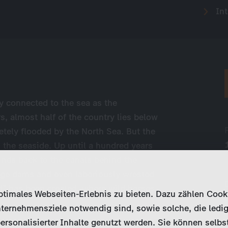
Int
ly connected to the sea as the
s, almost half of the country lies below
etely flooded by the North Sea. But the
 the seaside. Up until a hundred years
ands back to the canals behind the
huge dams and even laboriously wrested
d” has been created, where wild horses
imales Webseiten-Erlebnis zu bieten. Dazu zählen Cookies
ternehmensziele notwendig sind, sowie solche, die ledig
ersonalisierter Inhalte genutzt werden. Sie können selbs