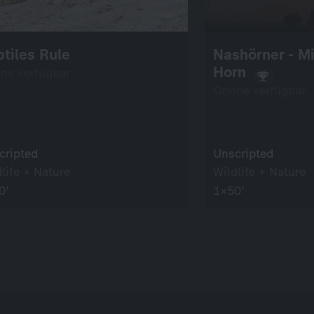
tiles Rule
Nashörner - M
Horn
ine verfügbar
Online verfügbar
cripted
Unscripted
life + Nature
Wildlife + Nature
0’
1×50’