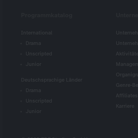
Programmkatalog
Untern
International
Unterneh
Drama
Unterne
Unscripted
Aktivität
Junior
Managem
Organig
Deutschsprachige Länder
Genre-Be
Drama
Affiliates
Unscripted
Karriere
Junior