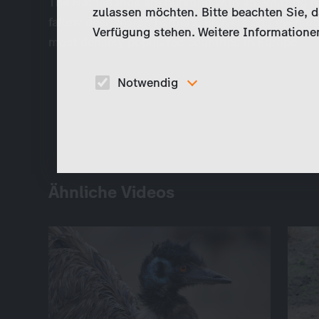
The Netherlands are bursting with an amazing na
zulassen möchten. Bitte beachten Sie, da
fallow deer, marsh harriers, beavers and even otte
Verfügung stehen. Weitere Informationen
most densely populated countries in Europe.
Notwendig
Diese Cookies sind für den Betrieb der Seite
unbedingt notwendig und ermöglichen beispielswe
sicherheitsrelevante Funktionalitäten.
Ähnliche Videos