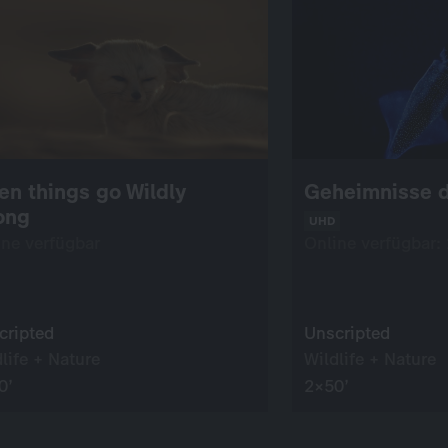
n things go Wildly
Geheimnisse d
ong
UHD
ine verfügbar
Online verfügbar:
cripted
Unscripted
life + Nature
Wildlife + Nature
0’
2×50’