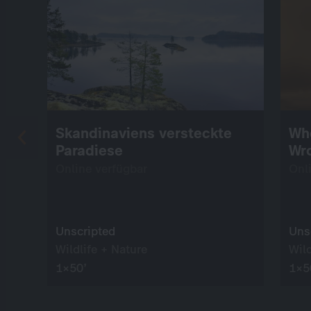
Skandinaviens versteckte
Whe
Paradiese
Wr
Online verfügbar
Onl
Unscripted
Uns
Wildlife + Nature
Wild
1×50’
1×5