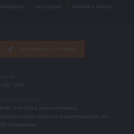
ernational
Unscripted
Wildlife + Nature
Informationen anfordern
Format
2×50’ UHD
Produktionsfirma
NHNZ und China Intercontinental
Communication Center in Zusammenarbeit mit
ZDF Enterprises