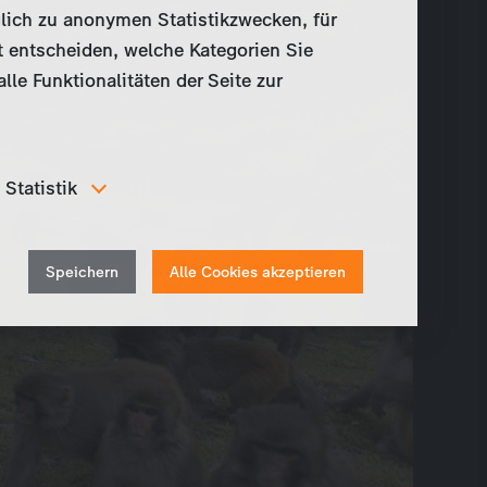
lich zu anonymen Statistikzwecken, für
t entscheiden, welche Kategorien Sie
le Funktionalitäten der Seite zur
Statistik
Um unser Angebot und unsere Webseite weiter zu
verbessern, erfassen wir anonymisierte Daten für
Withdraw
Statistiken und Analysen. Mithilfe dieser Cookies
Speichern
Alle Cookies akzeptieren
können wir beispielsweise die Besucherzahlen und den
consent
Effekt bestimmter Seiten unseres Web-Auftritts
ermitteln und unsere Inhalte optimieren.