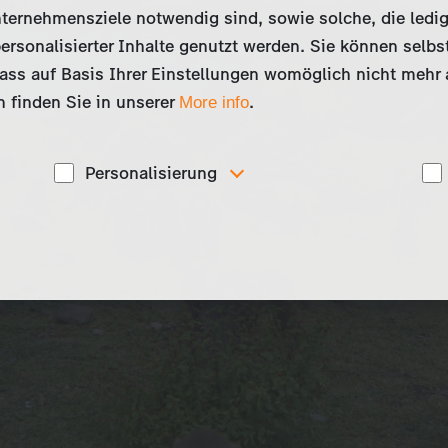
ternehmensziele notwendig sind, sowie solche, die ledig
ersonalisierter Inhalte genutzt werden. Sie können selbs
ss auf Basis Ihrer Einstellungen womöglich nicht mehr al
 finden Sie in unserer
.
More info
Personalisierung
Diese Cookies werden genutzt, um Ihnen
ise
personalisierte Inhalte, passend zu Ihren Interessen
anzuzeigen. Somit können wir Ihnen Angebote
präsentieren, die für Sie besonders relevant sind, z.B.
Stellenanzeigen.