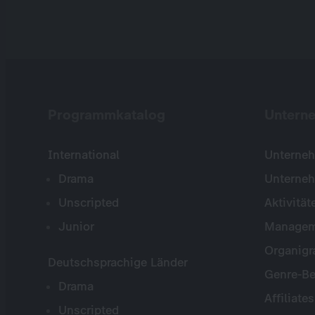
Programmkatalog
Untern
International
Unterneh
Drama
Unterne
Unscripted
Aktivität
Junior
Managem
Organig
Deutschsprachige Länder
Genre-Be
Drama
Affiliates
Unscripted