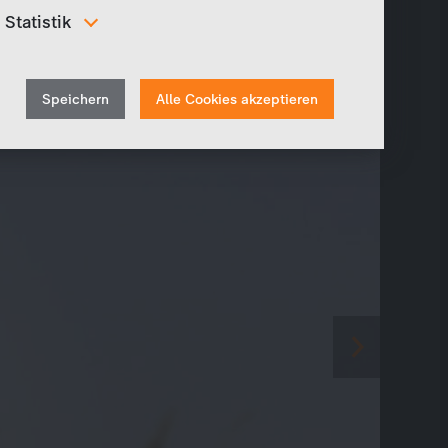
Statistik
Um unser Angebot und unsere Webseite weiter zu
verbessern, erfassen wir anonymisierte Daten für
Withdraw
Statistiken und Analysen. Mithilfe dieser Cookies
Speichern
Alle Cookies akzeptieren
können wir beispielsweise die Besucherzahlen und den
consent
Effekt bestimmter Seiten unseres Web-Auftritts
ermitteln und unsere Inhalte optimieren.