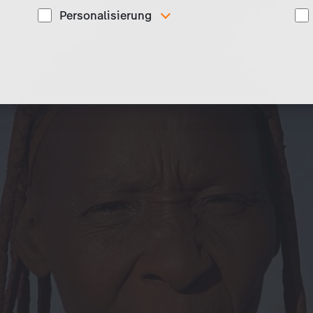
Personalisierung
Diese Cookies werden genutzt, um Ihnen
ise
personalisierte Inhalte, passend zu Ihren Interessen
anzuzeigen. Somit können wir Ihnen Angebote
präsentieren, die für Sie besonders relevant sind, z.B.
Stellenanzeigen.