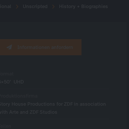
ional
Unscripted
History + Biographies
Informationen anfordern
Format
6×50’ UHD
Produktionsfirma
Story House Productions for ZDF in association
with Arte and ZDF Studios
Teilen