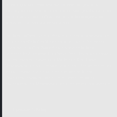
technologischen Errungenschaften ihrer Zeit geschickt
nutzten, um ihre Ansicht zu verbreiten.
Kein gesellschaftlicher
Bereich ist vor dem Einfluss geschickter Meinungsmacher
sicher, im Positiven wie im Negativen.
Um ihren Einfluss zu vergrößern, schrecken Meinungsmacher
auch vor zweifelhaften Methoden nicht zurück. Sie nutzen
Lügen und schaffen Wahrheiten, solange es in ihrem
Interesse liegt. Vermeintlich höhere Ziele dienen als Vorwand,
um den eigenen Hunger nach Macht zu stillen.
Einige
Meinungsmacher sind berühmt geworden. Über andere ist nur
wenig bekannt.
Autor Tom Ockers widmet sich dem
Phänomen; beginnend mit Apostel Paulus bis hin zu
Algorithmen, den Meinungsmachern des neuen Jahrtausends.
Episode 1: Krieg