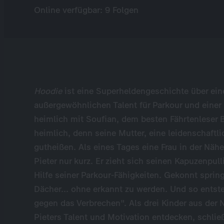
Online verfügbar: 9 Folgen
Hoodie
ist eine Superheldengeschichte über ei
außergewöhnlichen Talent für Parkour und einer L
heimlich mit Soufian, dem besten Fährtenleser Brü
heimlich, denn seine Mutter, eine leidenschaftli
gutheißen. Als eines Tages eine Frau in der Näh
Pieter nur kurz. Er zieht sich seinen Kapuzenpul
Hilfe seiner Parkour-Fähigkeiten. Gekonnt sprin
Dächer... ohne erkannt zu werden. Und so entst
gegen das Verbrechen". Als drei Kinder aus der 
Pieters Talent und Motivation entdecken, schlie