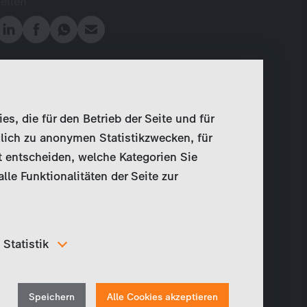
Teilen
, die für den Betrieb der Seite und für
lich zu anonymen Statistikzwecken, für
t entscheiden, welche Kategorien Sie
le Funktionalitäten der Seite zur
Statistik
Um unser Angebot und unsere Webseite weiter zu
verbessern, erfassen wir anonymisierte Daten für
Withdraw
Statistiken und Analysen. Mithilfe dieser Cookies
Speichern
Alle Cookies akzeptieren
können wir beispielsweise die Besucherzahlen und den
consent