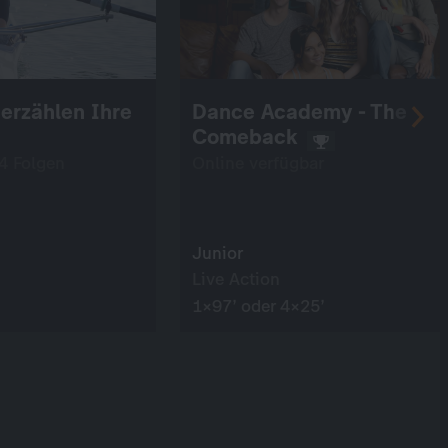
 erzählen Ihre
Dance Academy - The
Comeback
 4 Folgen
Online verfügbar
Junior
Live Action
1×97’ oder 4×25’