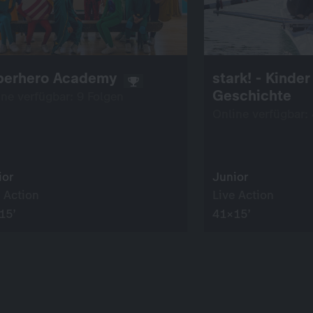
perhero Academy
stark! - Kinder
Geschichte
ine verfügbar: 9 Folgen
Online verfügbar:
ior
Junior
 Action
Live Action
15’
41×15’