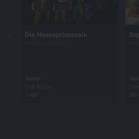
Die Hexenprinzessin
Su
Online verfügbar
Onl
Junior
Jun
Live Action
Live
1×90’
33×