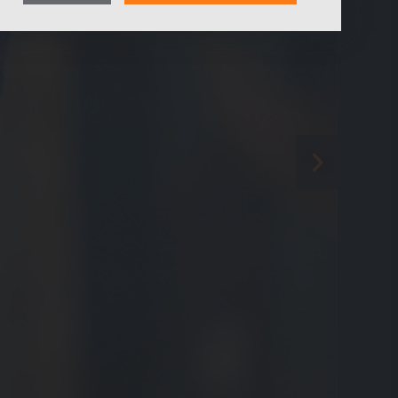
Effekt bestimmter Seiten unseres Web-Auftritts
ermitteln und unsere Inhalte optimieren.