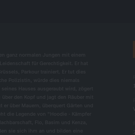
nen ganz normalen Jungen mit einem
eidenschaft für Gerechtigkeit. Er hat
ssels, Parkour trainiert. Er tut dies
che Polizistin, würde dies niemals
e seines Hauses ausgeraubt wird, zögert
li über den Kopf und jagt den Räuber mit
gt er über Mauern, überquert Gärten und
eht die Legende von "Hoodie - Kämpfer
Nachbarschaft, Flo, Basim und Kenza,
ßen sie sich ihm an und bilden eine