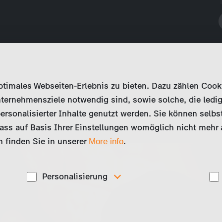
imales Webseiten-Erlebnis zu bieten. Dazu zählen Cookies
ternehmensziele notwendig sind, sowie solche, die ledig
ersonalisierter Inhalte genutzt werden. Sie können selbs
ss auf Basis Ihrer Einstellungen womöglich nicht mehr al
 finden Sie in unserer
.
More info
Personalisierung
Diese Cookies werden genutzt, um Ihnen
ise
personalisierte Inhalte, passend zu Ihren Interessen
anzuzeigen. Somit können wir Ihnen Angebote
präsentieren, die für Sie besonders relevant sind, z.B.