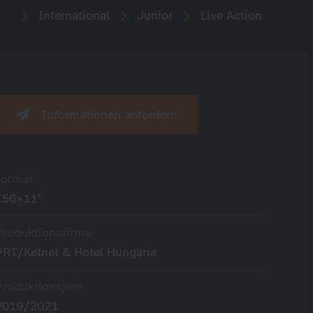
International
Junior
Live Action
Informationen anfordern
Format
156×11’
Produktionsfirma
VRT/Ketnet & Hotel Hungaria
Produktionsjahr
2019/2021