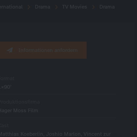
rnational
Drama
TV Movies
Drama
Informationen anfordern
Format
1×90’
Produktionsfirma
Hager Moss Film
Cast
Matthias Koeberlin, Joshio Marlon, Vincent zur