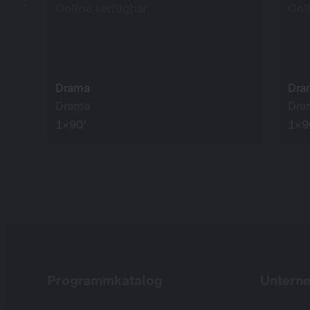
Online verfügbar
Onl
Drama
Dra
Drama
Dra
1×90’
1×9
Programmkatalog
Untern