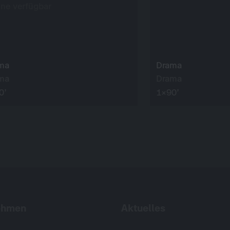
ine verfügbar
ma
Drama
ma
Drama
0’
1×90’
ehmen
Aktuelles