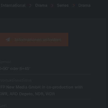
International
Drama
Series
Drama
Informationen anfordern
Format
3×90’ oder 6×45’
Produktionsfirma
FFP New Media GmbH in co-production with
SWR, ARD Degeto, NDR, WDR
Cast