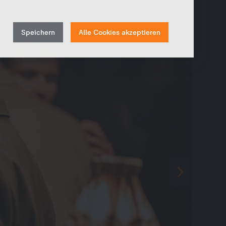
Um unser Angebot und unsere Webseite weiter zu
verbessern, erfassen wir anonymisierte Daten für
Withdraw
Statistiken und Analysen. Mithilfe dieser Cookies
Speichern
Alle Cookies akzeptieren
können wir beispielsweise die Besucherzahlen und den
consent
Effekt bestimmter Seiten unseres Web-Auftritts
ermitteln und unsere Inhalte optimieren.