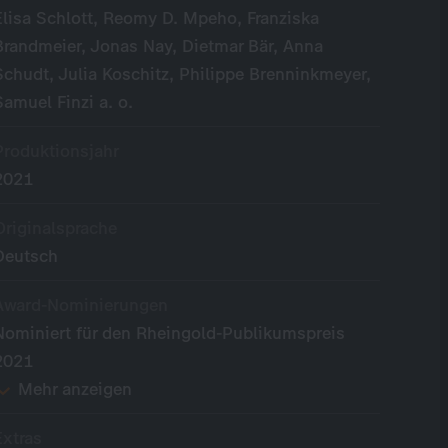
Elisa Schlott, Reomy D. Mpeho, Franziska
Brandmeier, Jonas Nay, Dietmar Bär, Anna
Schudt, Julia Koschitz, Philippe Brenninkmeyer,
Samuel Finzi a. o.
Produktionsjahr
2021
Originalsprache
Deutsch
Award-Nominierungen
Nominiert für den Rheingold-Publikumspreis
2021
Mehr anzeigen
Extras