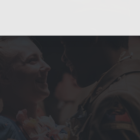
Diese Cookies werden genutzt, um Ihnen
ise
personalisierte Inhalte, passend zu Ihren Interessen
anzuzeigen. Somit können wir Ihnen Angebote
präsentieren, die für Sie besonders relevant sind, z.B.
Stellenanzeigen.