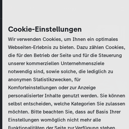
Direkt
MENÜ
zum
Inhalt
Unternehmen
Cookie-Einstellungen
Wir verwenden Cookies, um Ihnen ein optimales
Aktivitäten
Webseiten-Erlebnis zu bieten. Dazu zählen Cookies,
die für den Betrieb der Seite und für die Steuerung
Programmkatalog
unserer kommerziellen Unternehmensziele
notwendig sind, sowie solche, die lediglich zu
Aktuelles
anonymen Statistikzwecken, für
Komforteinstellungen oder zur Anzeige
EN
personalisierter Inhalte genutzt werden. Sie können
Folge ansehen
selbst entscheiden, welche Kategorien Sie zulassen
Registrieren
möchten. Bitte beachten Sie, dass auf Basis Ihrer
Einstellungen womöglich nicht mehr alle
Gib ihm (Folge 9)
Login
Funktionalitäten der Seite zur Verfügung stehen.