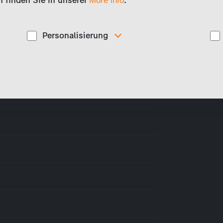
 finden Sie in unserer
.
More info
Personalisierung
Diese Cookies werden genutzt, um Ihnen
ise
personalisierte Inhalte, passend zu Ihren Interessen
anzuzeigen. Somit können wir Ihnen Angebote
präsentieren, die für Sie besonders relevant sind, z.B.
Stellenanzeigen.