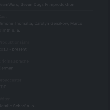
TeamWorx, Seven Dogs Filmproduktion
Cast
Simone Thomalla, Carolyn Genzkow, Marco
Girnth u. a.
Produktionsjahr
2010 - present
Originalsprache
German
Broadcaster
ZDF
Writer
Natalie Scharf a. o.