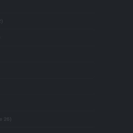
2)
)
e 26)