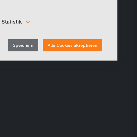
Statistik
Um unser Angebot und unsere Webseite weiter zu
verbessern, erfassen wir anonymisierte Daten für
Withdraw
Statistiken und Analysen. Mithilfe dieser Cookies
Speichern
Alle Cookies akzeptieren
können wir beispielsweise die Besucherzahlen und den
consent
Effekt bestimmter Seiten unseres Web-Auftritts
ermitteln und unsere Inhalte optimieren.