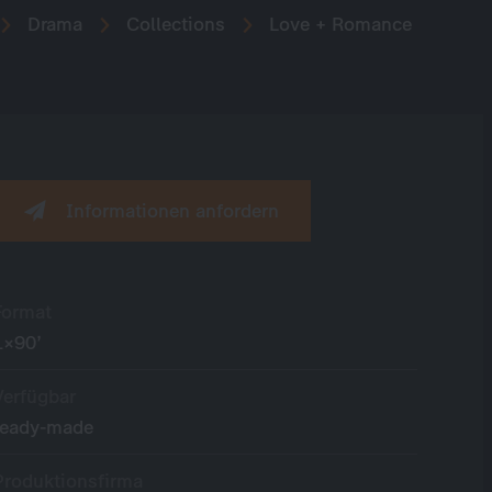
Drama
Collections
Love + Romance
Informationen anfordern
Format
1×90’
Verfügbar
ready-made
Produktionsfirma