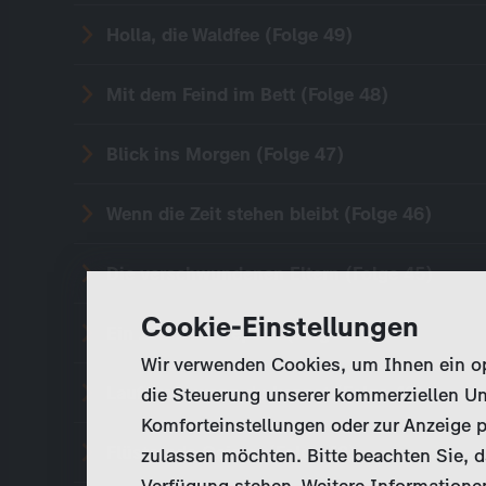
Holla, die Waldfee (Folge 49)
Mit dem Feind im Bett (Folge 48)
Blick ins Morgen (Folge 47)
Wenn die Zeit stehen bleibt (Folge 46)
Die verschwundenen Eltern (Folge 45)
Cookie-Einstellungen
Ein Zebra im Gepäck (Folge 44)
Wir verwenden Cookies, um Ihnen ein opt
Lauf weg, wenn du kannst (Folge 43)
die Steuerung unserer kommerziellen Un
Komforteinstellungen oder zur Anzeige p
Flüsternde Geister (Folge 42)
zulassen möchten. Bitte beachten Sie, da