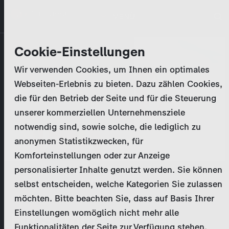
Direkt
MENÜ
zum
Inhalt
Unternehmen
Cookie-Einstellungen
Wir verwenden Cookies, um Ihnen ein optimales
Aktivitäten
Webseiten-Erlebnis zu bieten. Dazu zählen Cookies,
die für den Betrieb der Seite und für die Steuerung
Programmkatalog
unserer kommerziellen Unternehmensziele
notwendig sind, sowie solche, die lediglich zu
Aktuelles
anonymen Statistikzwecken, für
Komforteinstellungen oder zur Anzeige
EN
personalisierter Inhalte genutzt werden. Sie können
Folge ansehen
selbst entscheiden, welche Kategorien Sie zulassen
Registrieren
möchten. Bitte beachten Sie, dass auf Basis Ihrer
Einstellungen womöglich nicht mehr alle
Ein Sommer an der
Login
Funktionalitäten der Seite zur Verfügung stehen.