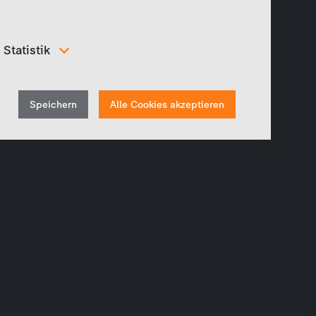
Statistik
Um unser Angebot und unsere Webseite weiter zu
verbessern, erfassen wir anonymisierte Daten für
Withdraw
Statistiken und Analysen. Mithilfe dieser Cookies
Speichern
Alle Cookies akzeptieren
können wir beispielsweise die Besucherzahlen und den
consent
Effekt bestimmter Seiten unseres Web-Auftritts
ermitteln und unsere Inhalte optimieren.