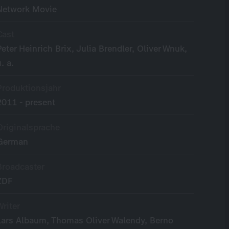
Network Movie
Cast
Peter Heinrich Brix, Julia Brendler, Oliver Wnuk,
u. a.
Produktionsjahr
2011 - present
Originalsprache
German
Broadcaster
ZDF
Writer
Lars Albaum, Thomas Oliver Walendy, Berno