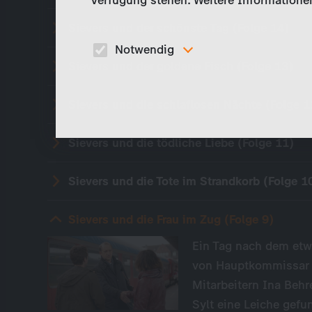
Verfügung stehen. Weitere Informationen
Sievers und der schönste Tag (Folge 14)
Notwendig
Sievers und der goldene Fisch (Folge 13)
Diese Cookies sind für den Betrieb der Seite
unbedingt notwendig und ermöglichen beispielswe
sicherheitsrelevante Funktionalitäten.
Sievers und die schlaflosen Nächte (Folge 1
Sievers und die tödliche Liebe (Folge 11)
Sievers und die Tote im Strandkorb (Folge 1
Sievers und die Frau im Zug (Folge 9)
Ein Tag nach dem etw
von Hauptkommissar C
Mitarbeitern Ina Beh
Sylt eine Leiche gefu