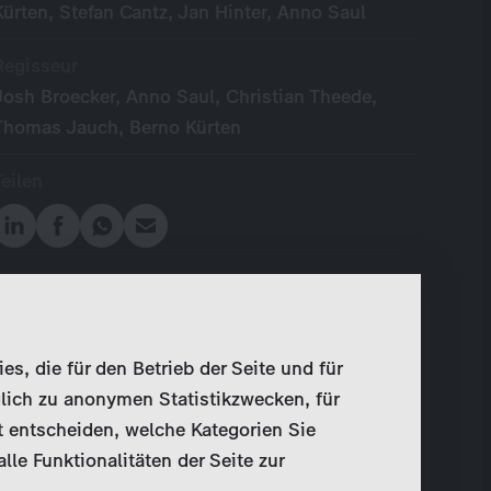
Kürten, Stefan Cantz, Jan Hinter, Anno Saul
Regisseur
Josh Broecker, Anno Saul, Christian Theede,
Thomas Jauch, Berno Kürten
Teilen
, die für den Betrieb der Seite und für
lich zu anonymen Statistikzwecken, für
t entscheiden, welche Kategorien Sie
le Funktionalitäten der Seite zur