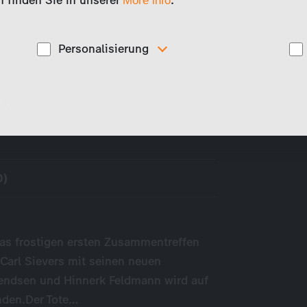
 finden Sie in unserer
.
More info
Personalisierung
Diese Cookies werden genutzt, um Ihnen
ise
personalisierte Inhalte, passend zu Ihren Interessen
anzuzeigen. Somit können wir Ihnen Angebote
2)
präsentieren, die für Sie besonders relevant sind, z.B.
Stellenanzeigen.
0)
as frostigen ersten Zusammentreffen
arl Sievers mit seinen neuen
rendsen und Hinnerk Feldmann wird auf
nden.Der Tote…