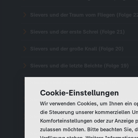
Sievers und der Traum vom Fliegen (Folge 2
Sievers und der erste Schrei (Folge 21)
Sievers und der große Knall (Folge 20)
Sievers und die letzte Beichte (Folge 19)
Sievers sieht Gespenster (Folge 18)
Cookie-Einstellungen
Sievers und das mörderische Türkis (Folge 
Wir verwenden Cookies, um Ihnen ein opt
die Steuerung unserer kommerziellen Un
Sievers und die stille Nacht (Folge 16)
Komforteinstellungen oder zur Anzeige p
zulassen möchten. Bitte beachten Sie, da
Sievers und der schwarze Engel (Folge 15)