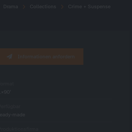
Drama
Collections
Crime + Suspense
Informationen anfordern
Format
1×90’
Verfügbar
ready-made
Produktionsfirma