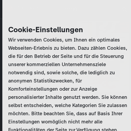
Direkt
MENÜ
zum
Inhalt
Unternehmen
Cookie-Einstellungen
Wir verwenden Cookies, um Ihnen ein optimales
Aktivitäten
Webseiten-Erlebnis zu bieten. Dazu zählen Cookies,
die für den Betrieb der Seite und für die Steuerung
Programmkatalog
unserer kommerziellen Unternehmensziele
notwendig sind, sowie solche, die lediglich zu
Aktuelles
anonymen Statistikzwecken, für
Komforteinstellungen oder zur Anzeige
EN
personalisierter Inhalte genutzt werden. Sie können
Trailer ansehen
selbst entscheiden, welche Kategorien Sie zulassen
Registrieren
möchten. Bitte beachten Sie, dass auf Basis Ihrer
Folge ansehen
Einstellungen womöglich nicht mehr alle
Login
Funktionalitäten der Seite zur Verfügung stehen.