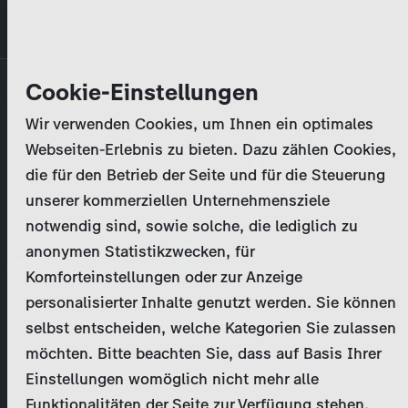
Direkt
MENÜ
zum
Inhalt
Unternehmen
Cookie-Einstellungen
Wir verwenden Cookies, um Ihnen ein optimales
Aktivitäten
Webseiten-Erlebnis zu bieten. Dazu zählen Cookies,
die für den Betrieb der Seite und für die Steuerung
Programmkatalog
unserer kommerziellen Unternehmensziele
notwendig sind, sowie solche, die lediglich zu
Aktuelles
anonymen Statistikzwecken, für
Komforteinstellungen oder zur Anzeige
EN
personalisierter Inhalte genutzt werden. Sie können
Trailer ansehen
selbst entscheiden, welche Kategorien Sie zulassen
Registrieren
möchten. Bitte beachten Sie, dass auf Basis Ihrer
Folge ansehen
Einstellungen womöglich nicht mehr alle
Login
Funktionalitäten der Seite zur Verfügung stehen.