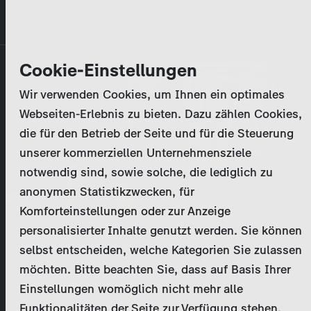
Direkt
MENÜ
zum
Inhalt
Unternehmen
Cookie-Einstellungen
Wir verwenden Cookies, um Ihnen ein optimales
Aktivitäten
Webseiten-Erlebnis zu bieten. Dazu zählen Cookies,
die für den Betrieb der Seite und für die Steuerung
Programmkatalog
unserer kommerziellen Unternehmensziele
notwendig sind, sowie solche, die lediglich zu
Aktuelles
anonymen Statistikzwecken, für
Komforteinstellungen oder zur Anzeige
EN
personalisierter Inhalte genutzt werden. Sie können
Trailer ansehen
selbst entscheiden, welche Kategorien Sie zulassen
Registrieren
möchten. Bitte beachten Sie, dass auf Basis Ihrer
Folge ansehen
Einstellungen womöglich nicht mehr alle
Login
Funktionalitäten der Seite zur Verfügung stehen.