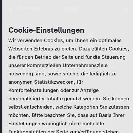
Direkt
MENÜ
zum
Inhalt
Unternehmen
Cookie-Einstellungen
Wir verwenden Cookies, um Ihnen ein optimales
Aktivitäten
Webseiten-Erlebnis zu bieten. Dazu zählen Cookies,
die für den Betrieb der Seite und für die Steuerung
Programmkatalog
unserer kommerziellen Unternehmensziele
notwendig sind, sowie solche, die lediglich zu
Aktuelles
anonymen Statistikzwecken, für
Komforteinstellungen oder zur Anzeige
EN
personalisierter Inhalte genutzt werden. Sie können
Trailer ansehen
selbst entscheiden, welche Kategorien Sie zulassen
Registrieren
möchten. Bitte beachten Sie, dass auf Basis Ihrer
Einstellungen womöglich nicht mehr alle
Staffel 3
Login
Funktionalitäten der Seite zur Verfügung stehen.