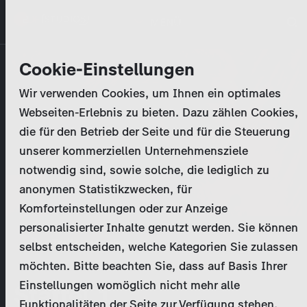
Direkt
MENÜ
zum
Inhalt
Unternehmen
Cookie-Einstellungen
Wir verwenden Cookies, um Ihnen ein optimales
Aktivitäten
Webseiten-Erlebnis zu bieten. Dazu zählen Cookies,
die für den Betrieb der Seite und für die Steuerung
Programmkatalog
unserer kommerziellen Unternehmensziele
notwendig sind, sowie solche, die lediglich zu
Aktuelles
anonymen Statistikzwecken, für
Komforteinstellungen oder zur Anzeige
EN
personalisierter Inhalte genutzt werden. Sie können
Trailer ansehen
selbst entscheiden, welche Kategorien Sie zulassen
Registrieren
möchten. Bitte beachten Sie, dass auf Basis Ihrer
Einstellungen womöglich nicht mehr alle
Staffel 1
Login
Funktionalitäten der Seite zur Verfügung stehen.