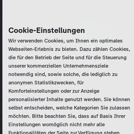
Direkt
MENÜ
zum
Inhalt
Unternehmen
Cookie-Einstellungen
Wir verwenden Cookies, um Ihnen ein optimales
Aktivitäten
Webseiten-Erlebnis zu bieten. Dazu zählen Cookies,
die für den Betrieb der Seite und für die Steuerung
Programmkatalog
unserer kommerziellen Unternehmensziele
notwendig sind, sowie solche, die lediglich zu
Aktuelles
anonymen Statistikzwecken, für
Komforteinstellungen oder zur Anzeige
EN
personalisierter Inhalte genutzt werden. Sie können
Trailer ansehen
selbst entscheiden, welche Kategorien Sie zulassen
Registrieren
möchten. Bitte beachten Sie, dass auf Basis Ihrer
Folge ansehen
Einstellungen womöglich nicht mehr alle
Login
Funktionalitäten der Seite zur Verfügung stehen.