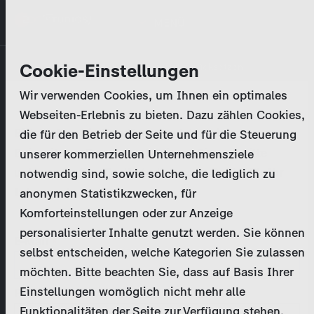
Direkt
MENÜ
zum
Inhalt
Primary
Unternehmen
Cookie-Einstellungen
Anmelden
Passwort zurücksetzen
tabs
Wir verwenden Cookies, um Ihnen ein optimales
Aktivitäten
Webseiten-Erlebnis zu bieten. Dazu zählen Cookies,
Bitte geben Sie Ihre
Zugangsdaten
ein.
die für den Betrieb der Seite und für die Steuerung
Programmkatalog
Bei weiteren Fragen kontaktieren Sie uns bitte
unserer kommerziellen Unternehmensziele
unter
marketing@zdf-studios.com
. Danke für Ihr
notwendig sind, sowie solche, die lediglich zu
Aktuelles
Interesse!
anonymen Statistikzwecken, für
Komforteinstellungen oder zur Anzeige
EN
personalisierter Inhalte genutzt werden. Sie können
E-Mail
selbst entscheiden, welche Kategorien Sie zulassen
Registrieren
möchten. Bitte beachten Sie, dass auf Basis Ihrer
Einstellungen womöglich nicht mehr alle
Passwort
Login
Funktionalitäten der Seite zur Verfügung stehen.