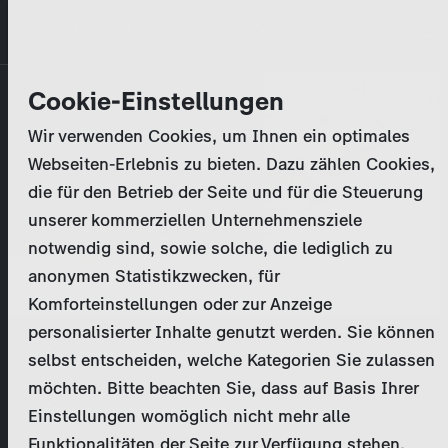
Direkt
MENÜ
zum
Inhalt
Unternehmen
Cookie-Einstellungen
Wir verwenden Cookies, um Ihnen ein optimales
Aktivitäten
Webseiten-Erlebnis zu bieten. Dazu zählen Cookies,
die für den Betrieb der Seite und für die Steuerung
Programmkatalog
unserer kommerziellen Unternehmensziele
notwendig sind, sowie solche, die lediglich zu
Aktuelles
anonymen Statistikzwecken, für
Komforteinstellungen oder zur Anzeige
EN
personalisierter Inhalte genutzt werden. Sie können
Trailer ansehen
selbst entscheiden, welche Kategorien Sie zulassen
Registrieren
möchten. Bitte beachten Sie, dass auf Basis Ihrer
Programm ansehen
Einstellungen womöglich nicht mehr alle
Login
Funktionalitäten der Seite zur Verfügung stehen.