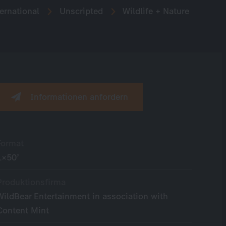
ernational
Unscripted
Wildlife + Nature
Informationen anfordern
Format
1×50’
Produktionsfirma
WildBear Entertainment in association with
Content Mint