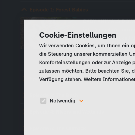
Episode 1: Forest Babies
BABY ANIMALS DOWN 
into Australia’s fores
Cookie-Einstellungen
youngsters that call
Wir verwenden Cookies, um Ihnen ein opt
the canopy, go for le
die Steuerung unserer kommerziellen Un
Komforteinstellungen oder zur Anzeige p
zulassen möchten. Bitte beachten Sie, da
Episode 2: Islands
Verfügung stehen. Weitere Informationen
Episode 3: The Bush
Notwendig
Episode 4: Rivers and Wetlands
Diese Cookies sind für den Betrieb der Seite
unbedingt notwendig und ermöglichen beispielswe
sicherheitsrelevante Funktionalitäten.
Episode 5: The Outback