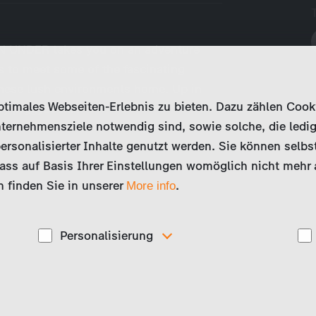
UNDER takes you on an adventure
ts to meet some of the fascinating
 these lush environments home. Up in
imales Webseiten-Erlebnis zu bieten. Dazu zählen Cookies
afy piggyback…
ternehmensziele notwendig sind, sowie solche, die ledig
ersonalisierter Inhalte genutzt werden. Sie können selbs
ss auf Basis Ihrer Einstellungen womöglich nicht mehr al
 finden Sie in unserer
.
More info
Personalisierung
Diese Cookies werden genutzt, um Ihnen
ise
personalisierte Inhalte, passend zu Ihren Interessen
anzuzeigen. Somit können wir Ihnen Angebote
präsentieren, die für Sie besonders relevant sind, z.B.
Stellenanzeigen.