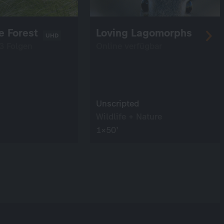
e Forest
Loving Lagomorphs
UHD
 3 Folgen
Online verfügbar
Unscripted
Wildlife + Nature
1×50’