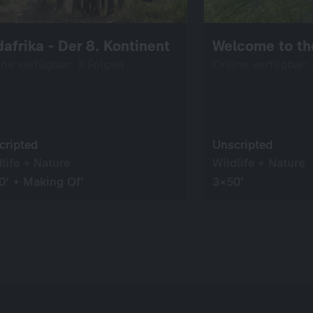
afrika - Der 8. Kontinent
Welcome to th
ine verfügbar: 3 Folgen
Online verfügbar:
cripted
Unscripted
life + Nature
Wildlife + Nature
0' + Making Of’
3×50’