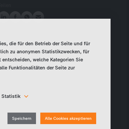
Teilen
, die für den Betrieb der Seite und für
lich zu anonymen Statistikzwecken, für
t entscheiden, welche Kategorien Sie
le Funktionalitäten der Seite zur
Statistik
Um unser Angebot und unsere Webseite weiter zu
verbessern, erfassen wir anonymisierte Daten für
Withdraw
Statistiken und Analysen. Mithilfe dieser Cookies
Speichern
Alle Cookies akzeptieren
können wir beispielsweise die Besucherzahlen und den
consent
Effekt bestimmter Seiten unseres Web-Auftritts