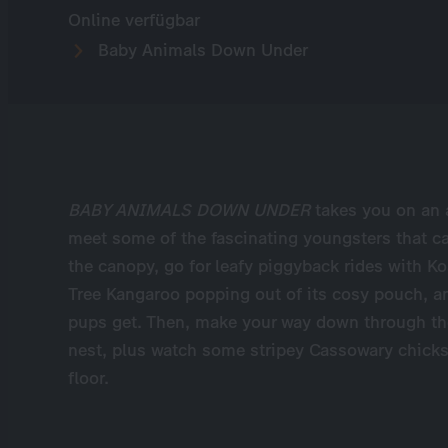
Online verfügbar
Baby Animals Down Under
BABY ANIMALS DOWN UNDER
takes you on an a
meet some of the fascinating youngsters that c
the canopy, go for leafy piggyback rides with K
Tree Kangaroo popping out of its cosy pouch, a
pups get. Then, make your way down through the
nest, plus watch some stripey Cassowary chicks 
floor.