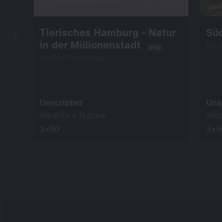
Tierisches Hamburg - Natur
Süd
in der Millionenstadt
Onl
UHD
Online verfügbar
Unscripted
Uns
Wildlife + Nature
Wild
1×50’
3×5