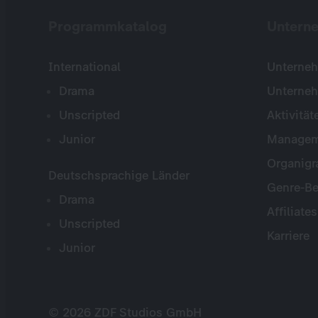
Programmkatalog
Untern
International
Unterneh
Drama
Unterne
Unscripted
Aktivität
Junior
Managem
Organig
Deutschsprachige Länder
Genre-Be
Drama
Affiliates
Unscripted
Karriere
Junior
© 2026 ZDF Studios GmbH