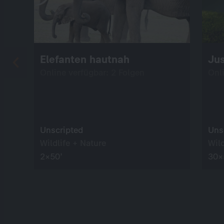
Elefanten hautnah
Ju
Online verfügbar: 2 Folgen
Onl
Unscripted
Uns
Wildlife + Nature
Wild
2×50’
30×