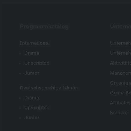
Programmkatalog
Untern
International
Unterneh
Drama
Unterne
Unscripted
Aktivität
Junior
Managem
Organig
Deutschsprachige Länder
Genre-Be
Drama
Affiliates
Unscripted
Karriere
Junior