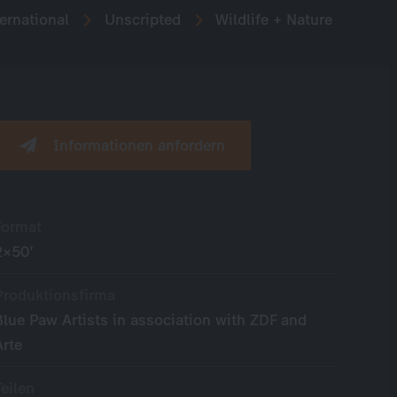
ernational
Unscripted
Wildlife + Nature
Informationen anfordern
Format
2×50’
Produktionsfirma
Blue Paw Artists in association with ZDF and
Arte
Teilen