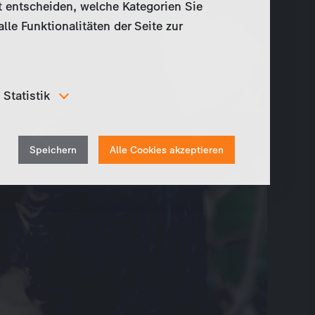
t entscheiden, welche Kategorien Sie
le Funktionalitäten der Seite zur
Statistik
Um unser Angebot und unsere Webseite weiter zu
verbessern, erfassen wir anonymisierte Daten für
Withdraw
Statistiken und Analysen. Mithilfe dieser Cookies
Speichern
Alle Cookies akzeptieren
können wir beispielsweise die Besucherzahlen und den
consent
Effekt bestimmter Seiten unseres Web-Auftritts
ermitteln und unsere Inhalte optimieren.