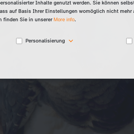
ersonalisierter Inhalte genutzt werden. Sie können selbs
ss auf Basis Ihrer Einstellungen womöglich nicht mehr al
 finden Sie in unserer
.
More info
Personalisierung
Diese Cookies werden genutzt, um Ihnen
ise
personalisierte Inhalte, passend zu Ihren Interessen
anzuzeigen. Somit können wir Ihnen Angebote
präsentieren, die für Sie besonders relevant sind, z.B.
Stellenanzeigen.