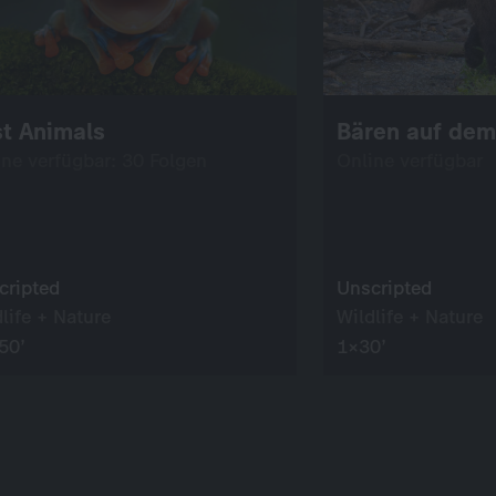
st Animals
Bären auf dem
ine verfügbar: 30 Folgen
Online verfügbar
cripted
Unscripted
life + Nature
Wildlife + Nature
50’
1×30’