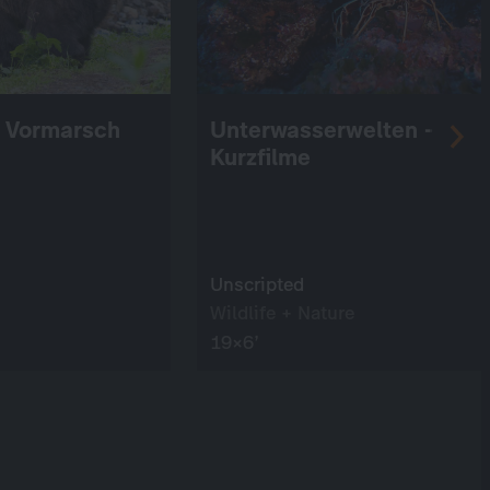
 Vormarsch
Unterwasserwelten -
Kurzfilme
Unscripted
Wildlife + Nature
19×6’