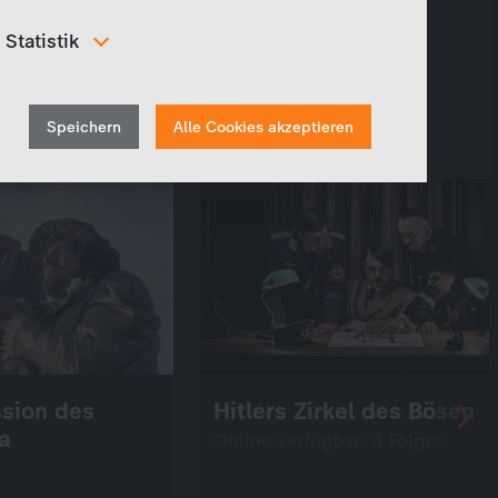
Statistik
Um unser Angebot und unsere Webseite weiter zu
verbessern, erfassen wir anonymisierte Daten für
Withdraw
Statistiken und Analysen. Mithilfe dieser Cookies
Speichern
Alle Cookies akzeptieren
können wir beispielsweise die Besucherzahlen und den
consent
Effekt bestimmter Seiten unseres Web-Auftritts
ermitteln und unsere Inhalte optimieren.
ssion des
Hitlers Zirkel des Bösen
a
Online verfügbar: 4 Folgen