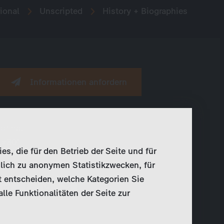
ional
Unscripted
History + Biographies
Informationen anfordern
Format
1×30’
, die für den Betrieb der Seite und für
lich zu anonymen Statistikzwecken, für
Teilen
t entscheiden, welche Kategorien Sie
le Funktionalitäten der Seite zur