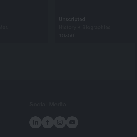
Unscripted
hies
History + Biographies
10×50’
Social Media