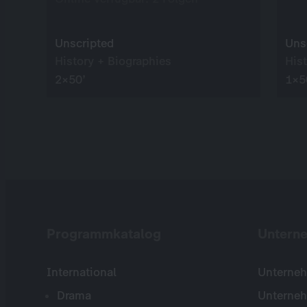
Unscripted
Uns
History + Biographies
His
2×50’
1×5
Programmkatalog
Untern
International
Unterneh
Drama
Unterne