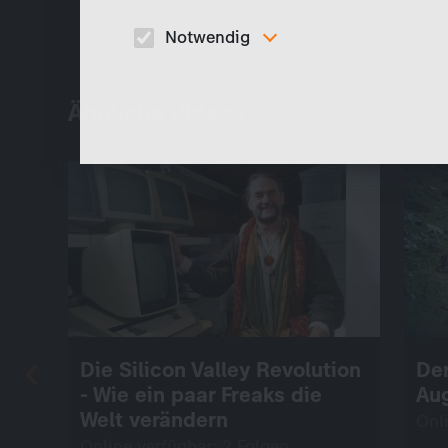
Notwendig
Diese Cookies sind für den Betrieb der Seite
unbedingt notwendig und ermöglichen beispielswe
sicherheitsrelevante Funktionalitäten.
Ähnliche Videos
Die Silicon Valley Revolution
Der
- Wie ein paar Freaks die
Au
Welt verändern
Onl
Online verfügbar: 2 Folgen