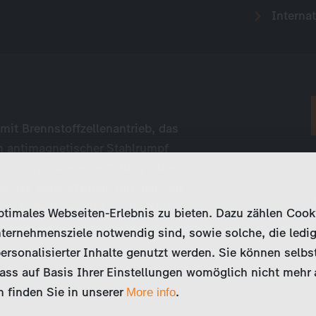
Internat
mit Brennstoffzellenantrieb, das
n antimagnetischer Stahlrumpf
Strahlung, was eine Ortung nahezu
t das Testverfahren, mit dem das
rd. Außerdem zeigt ein Rückblick in die
imales Webseiten-Erlebnis zu bieten. Dazu zählen Cookies
en die Geschichte des U-Boots geprägt
ternehmensziele notwendig sind, sowie solche, die ledig
ersonalisierter Inhalte genutzt werden. Sie können selbs
ss auf Basis Ihrer Einstellungen womöglich nicht mehr al
 finden Sie in unserer
.
More info