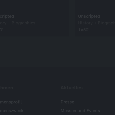
cripted
Unscripted
tory + Biographies
History + Biograp
0’
1×50’
ehmen
Aktuelles
mensprofil
Presse
hmenszweck
Messen und Events