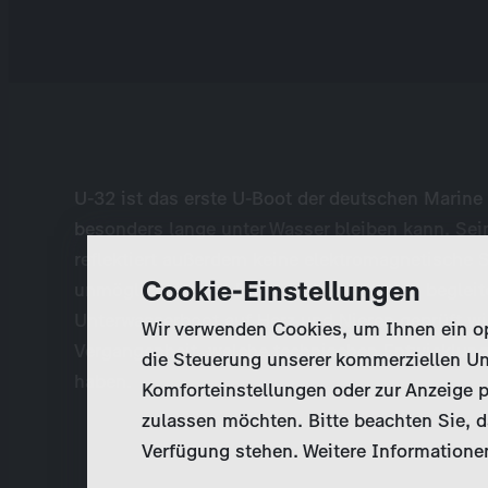
U-32 ist das erste U-Boot der deutschen Marine 
besonders lange unter Wasser bleiben kann. Sei
reflektiert außerdem keine elektromagnetische 
Cookie-Einstellungen
unmöglich macht. Diese Dokumentation begleite
Unterwasserboot auf Herz und Nieren geprüft wi
Wir verwenden Cookies, um Ihnen ein opt
Vergangenheit, welche technischen Entwicklung
die Steuerung unserer kommerziellen Un
haben.
Komforteinstellungen oder zur Anzeige p
zulassen möchten. Bitte beachten Sie, da
Verfügung stehen. Weitere Informationen