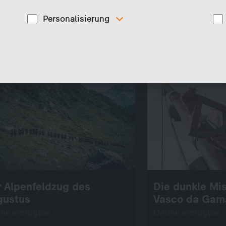
Personalisierung
Diese Cookies werden genutzt, um Ihnen
ise
personalisierte Inhalte, passend zu Ihren Interessen
anzuzeigen. Somit können wir Ihnen Angebote
präsentieren, die für Sie besonders relevant sind, z.B.
Stellenanzeigen.
 Alpenfeldzug des
Die dunkle Mi
gustus
Vasco da Gam
ine verfügbar
Online verfügbar