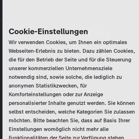
Direkt
MENÜ
zum
Inhalt
Unternehmen
Cookie-Einstellungen
Wir verwenden Cookies, um Ihnen ein optimales
Aktivitäten
Webseiten-Erlebnis zu bieten. Dazu zählen Cookies,
die für den Betrieb der Seite und für die Steuerung
Programmkatalog
unserer kommerziellen Unternehmensziele
notwendig sind, sowie solche, die lediglich zu
Aktuelles
anonymen Statistikzwecken, für
Komforteinstellungen oder zur Anzeige
EN
personalisierter Inhalte genutzt werden. Sie können
Trailer ansehen
selbst entscheiden, welche Kategorien Sie zulassen
Registrieren
möchten. Bitte beachten Sie, dass auf Basis Ihrer
Einstellungen womöglich nicht mehr alle
Der Abgrund - Hitler
Login
Funktionalitäten der Seite zur Verfügung stehen.