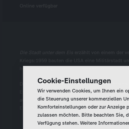
Online verfügbar
Die Stadt unter dem Eis
erzählt von einem der ve
Kriegs:1959 bauten die USA eine Militärstadt u
heute unterliegt „project iceworm“ in den USA 
Cookie-Einstellungen
Die TV-Dokumentation des Hamburger Filmemach
Wir verwenden Cookies, um Ihnen ein opt
Einblick in das Leben der in den Tunnelanlagen 
die Steuerung unserer kommerziellen Un
auch das gefährliche Nachspiel der vielen Tause
Komforteinstellungen oder zur Anzeige p
Eis liegen.
zulassen möchten. Bitte beachten Sie, da
Verfügung stehen. Weitere Informationen