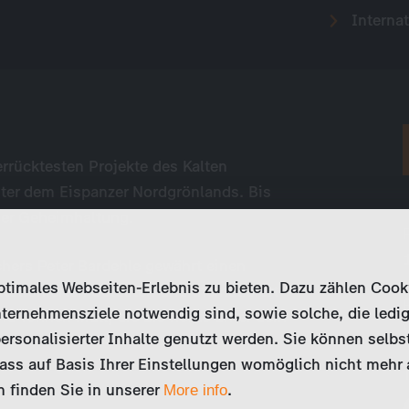
Internat
rrücktesten Projekte des Kalten
nter dem Eispanzer Nordgrönlands. Bis
der Geheimhaltung.
ers Peter Bardehle gewährt einen
imales Webseiten-Erlebnis zu bieten. Dazu zählen Cookies
stationierten Soldaten und thematisiert
ternehmensziele notwendig sind, sowie solche, die ledig
nd Tonnen Müll, die bis heute unter dem
ersonalisierter Inhalte genutzt werden. Sie können selbs
ss auf Basis Ihrer Einstellungen womöglich nicht mehr al
 finden Sie in unserer
.
More info