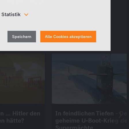
Statistik
Um unser Angebot und unsere Webseite weiter zu
verbessern, erfassen wir anonymisierte Daten für
Withdraw
Statistiken und Analysen. Mithilfe dieser Cookies
Speichern
Alle Cookies akzeptieren
können wir beispielsweise die Besucherzahlen und den
consent
Effekt bestimmter Seiten unseres Web-Auftritts
ermitteln und unsere Inhalte optimieren.
 ... Hitler den
In feindlichen Tiefen - De
n hätte?
geheime U-Boot-Krieg de
Supermächte