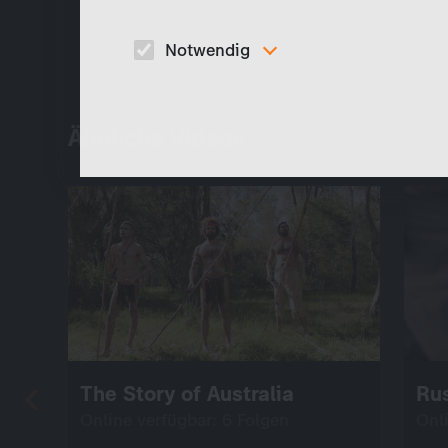
Notwendig
Diese Cookies sind für den Betrieb der Seite
unbedingt notwendig und ermöglichen beispielswe
sicherheitsrelevante Funktionalitäten.
Ähnliche Videos
The Story of Australia
Ru
Online verfügbar: 6 Folgen
Onl