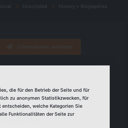
ional
Unscripted
History + Biographies
Informationen anfordern
Format
1×50’
, die für den Betrieb der Seite und für
Produktionsfirma
lich zu anonymen Statistikzwecken, für
Vidicom in association with ZDF and Arte
t entscheiden, welche Kategorien Sie
le Funktionalitäten der Seite zur
Teilen