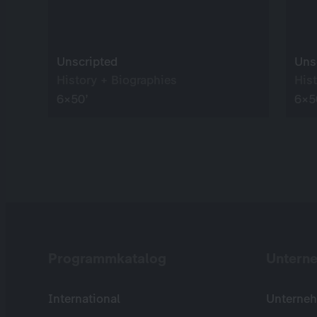
Unscripted
Uns
History + Biographies
His
6×50’
6×5
Programmkatalog
Untern
International
Unterneh