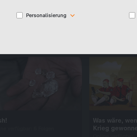
Personalisierung
Diese Cookies werden genutzt, um Ihnen
ise
personalisierte Inhalte, passend zu Ihren Interessen
anzuzeigen. Somit können wir Ihnen Angebote
präsentieren, die für Sie besonders relevant sind, z.B.
Stellenanzeigen.
sh!
Was wäre, wenn
Krieg gewonne
ine verfügbar: 6 Folgen
Online verfügbar