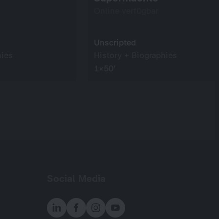
Online verfügbar
Unscripted
hies
History + Biographies
1×50’
Social Media