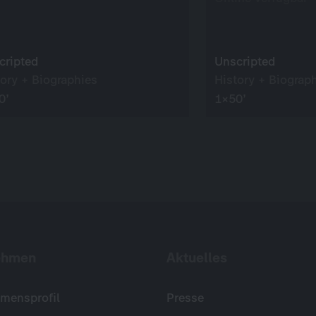
cripted
Unscripted
tory + Biographies
History + Biograp
0’
1×50’
ehmen
Aktuelles
mensprofil
Presse