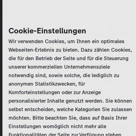
Direkt
MENÜ
zum
Inhalt
Unternehmen
Cookie-Einstellungen
Wir verwenden Cookies, um Ihnen ein optimales
Aktivitäten
Webseiten-Erlebnis zu bieten. Dazu zählen Cookies,
die für den Betrieb der Seite und für die Steuerung
Programmkatalog
unserer kommerziellen Unternehmensziele
notwendig sind, sowie solche, die lediglich zu
Aktuelles
anonymen Statistikzwecken, für
Komforteinstellungen oder zur Anzeige
EN
personalisierter Inhalte genutzt werden. Sie können
Trailer ansehen
selbst entscheiden, welche Kategorien Sie zulassen
Registrieren
möchten. Bitte beachten Sie, dass auf Basis Ihrer
Folge ansehen
Einstellungen womöglich nicht mehr alle
Login
Funktionalitäten der Seite zur Verfügung stehen.