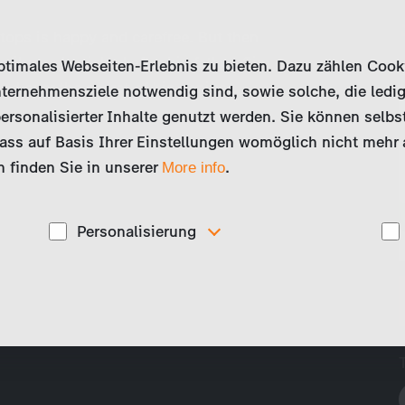
eetops is happy and carefree. But then
mily are banished after his father, Sim
imales Webseiten-Erlebnis zu bieten. Dazu zählen Cookies
and over the secret of his genius
ternehmensziele notwendig sind, sowie solche, die ledig
ersonalisierter Inhalte genutzt werden. Sie können selbs
ss auf Basis Ihrer Einstellungen womöglich nicht mehr al
 finden Sie in unserer
.
More info
Personalisierung
Diese Cookies werden genutzt, um Ihnen
ise
personalisierte Inhalte, passend zu Ihren Interessen
anzuzeigen. Somit können wir Ihnen Angebote
präsentieren, die für Sie besonders relevant sind, z.B.
Stellenanzeigen.