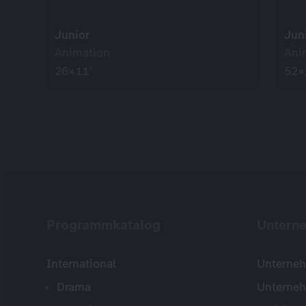
Junior
Jun
Animation
Ani
26×11’
52×
Programmkatalog
Untern
International
Unterneh
Drama
Unterne