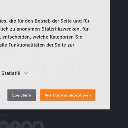
Media Kit (PDF, 4.69 MB)
, die für den Betrieb der Seite und für
Extras
lich zu anonymen Statistikzwecken, für
t entscheiden, welche Kategorien Sie
le Funktionalitäten der Seite zur
Statistik
Um unser Angebot und unsere Webseite weiter zu
verbessern, erfassen wir anonymisierte Daten für
Withdraw
Statistiken und Analysen. Mithilfe dieser Cookies
Webspecial besuchen
Speichern
Alle Cookies akzeptieren
können wir beispielsweise die Besucherzahlen und den
consent
Effekt bestimmter Seiten unseres Web-Auftritts
ermitteln und unsere Inhalte optimieren.
Teilen