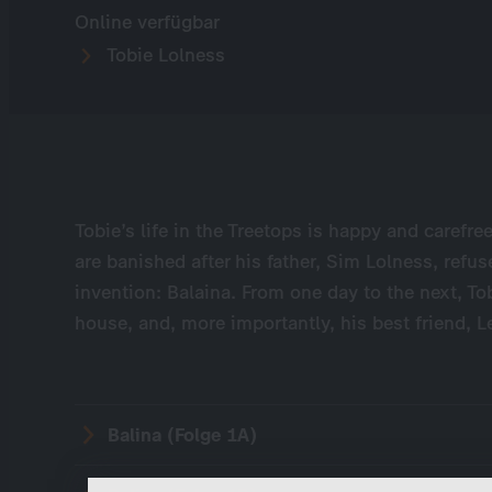
Online verfügbar
Tobie Lolness
Tobie’s life in the Treetops is happy and carefre
are banished after his father, Sim Lolness, refus
invention: Balaina. From one day to the next, Tob
house, and, more importantly, his best friend, L
Balina (Folge 1A)