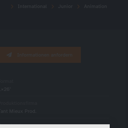
International
Junior
Animation
Informationen anfordern
Format
1×26’
Produktionsfirma
Tant Mieux Prod.
Downloads