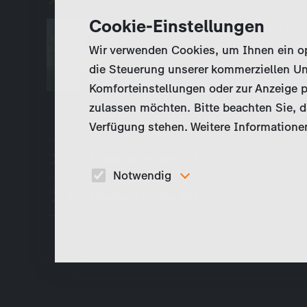
Balina (Folge 1B)
Cookie-Einstellungen
Tobie’s life in the Tr
one day, he and his fa
Wir verwenden Cookies, um Ihnen ein opt
Lolness, refuses to h
die Steuerung unserer kommerziellen Un
invention: Balaina…
Komforteinstellungen oder zur Anzeige p
zulassen möchten. Bitte beachten Sie, da
Verfügung stehen. Weitere Informationen
The Manhunt (Folge 2A)
Notwendig
The Manhunt (Folge 2B)
Diese Cookies sind für den Betrieb der Seite
unbedingt notwendig und ermöglichen beispielswe
sicherheitsrelevante Funktionalitäten.