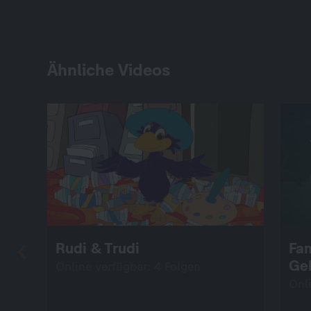
Ähnliche Videos
Rudi & Trudi
Fam
Ge
Online verfügbar: 4 Folgen
Onl