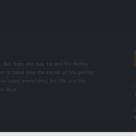
e. But then one day, he and his family
es to hand over the secret of his genius
ie loses everything: his life and his
eo Blue.