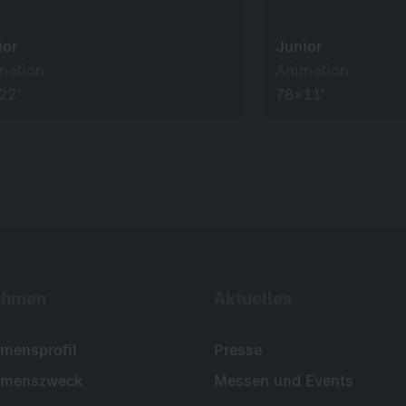
ior
Junior
mation
Animation
22’
78×11’
ehmen
Aktuelles
mensprofil
Presse
hmenszweck
Messen und Events