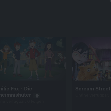
ilie Fox - Die
Scream Street
heimnishüter
Online verfügbar:
ine verfügbar: 6 Folgen