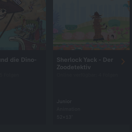
und die Dino-
Sherlock Yack - Der
Zoodetektiv
 5 Folgen
Online verfügbar: 4 Folgen
Junior
Animation
52×13’