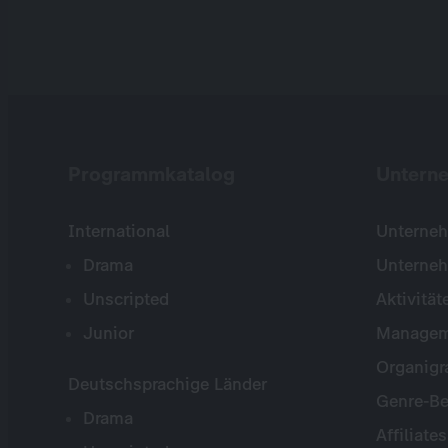
Programmkatalog
Untern
International
Unterneh
Drama
Unterne
Unscripted
Aktivität
Junior
Managem
Organig
Deutschsprachige Länder
Genre-Be
Drama
Affiliates