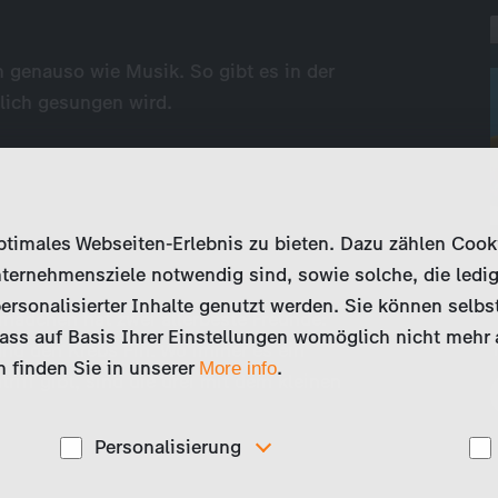
n genauso wie Musik. So gibt es in der
ßlich gesungen wird.
imales Webseiten-Erlebnis zu bieten. Dazu zählen Cookies
ternehmensziele notwendig sind, sowie solche, die ledig
ersonalisierter Inhalte genutzt werden. Sie können selbs
hmädchen hat zwei allerbeste Freunde:
ss auf Basis Ihrer Einstellungen womöglich nicht mehr al
und den Krebs Fin. Wo immer es ein
 finden Sie in unserer
.
More info
iff gibt, sind die drei mit dem kleinen
Personalisierung
Diese Cookies werden genutzt, um Ihnen