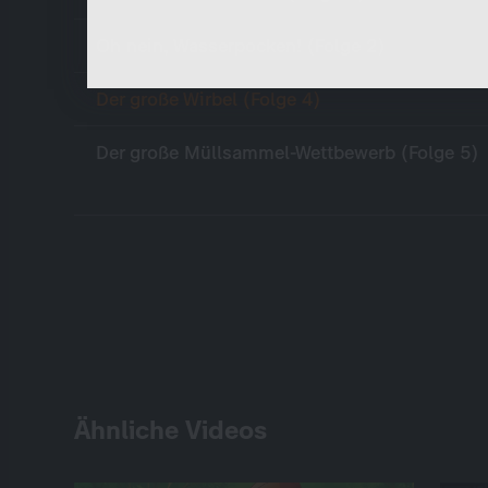
unbedingt notwendig und ermöglichen beispielswe
sicherheitsrelevante Funktionalitäten.
Oh nein, Wasserpocken! (Folge 2)
Der große Wirbel (Folge 4)
Der große Müllsammel-Wettbewerb (Folge 5)
Ähnliche Videos