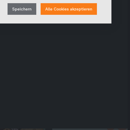
verbessern, erfassen wir anonymisierte Daten für
Withdraw
Statistiken und Analysen. Mithilfe dieser Cookies
Speichern
Alle Cookies akzeptieren
können wir beispielsweise die Besucherzahlen und den
consent
Effekt bestimmter Seiten unseres Web-Auftritts
ermitteln und unsere Inhalte optimieren.