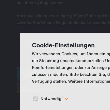
aus ihrem Alltag kennen.
Aber auch Humor wird eine größere Rolle spiele
zweiten Staffel eine Folge, in der fast ausschlie
Cookie-Einstellungen
Staffel 1:
4 Folgen
Wir verwenden Cookies, um Ihnen ein opt
die Steuerung unserer kommerziellen Un
Staffel 2:
4 Folgen
Komforteinstellungen oder zur Anzeige p
Maari das Tintenfisc
zulassen möchten. Bitte beachten Sie, da
Die Schildkröte Tuts 
Verfügung stehen. Weitere Informationen
Problem am Blaubuchtr
Plankton Spotti zur…
Notwendig
Diese Cookies sind für den Betrieb der Seite
Das Meeresleuchtfest (Folge 1)