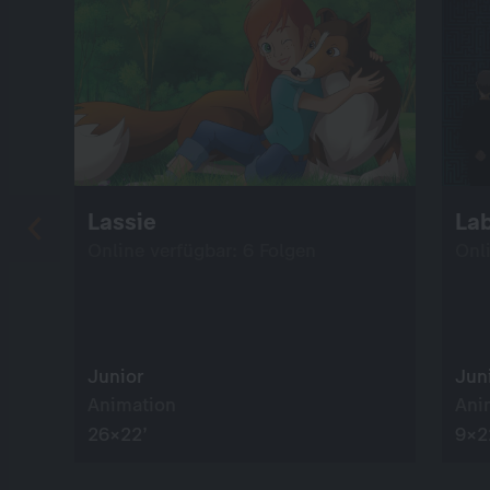
Lassie
Lab
Online verfügbar: 6 Folgen
Onl
Junior
Jun
Animation
Ani
26×22’
9×2