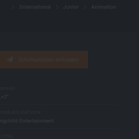
International
Junior
Animation
Informationen anfordern
Format
1×7’
Produktionsfirma
bigchild Entertainment
Extras