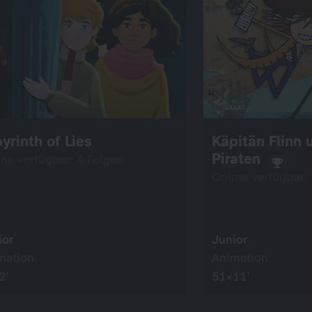
yrinth of Lies
Käpitän Flinn 
Piraten
ine verfügbar: 4 Folgen
Online verfügbar:
ior
Junior
mation
Animation
2’
51×11’