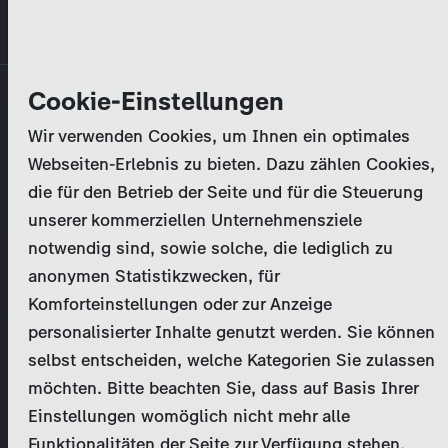
Direkt
MENÜ
zum
Inhalt
Unternehmen
Cookie-Einstellungen
Wir verwenden Cookies, um Ihnen ein optimales
Aktivitäten
Webseiten-Erlebnis zu bieten. Dazu zählen Cookies,
die für den Betrieb der Seite und für die Steuerung
Programmkatalog
unserer kommerziellen Unternehmensziele
notwendig sind, sowie solche, die lediglich zu
Aktuelles
anonymen Statistikzwecken, für
Komforteinstellungen oder zur Anzeige
EN
personalisierter Inhalte genutzt werden. Sie können
Trailer ansehen
selbst entscheiden, welche Kategorien Sie zulassen
Registrieren
möchten. Bitte beachten Sie, dass auf Basis Ihrer
Programm ansehen
Einstellungen womöglich nicht mehr alle
Login
Funktionalitäten der Seite zur Verfügung stehen.